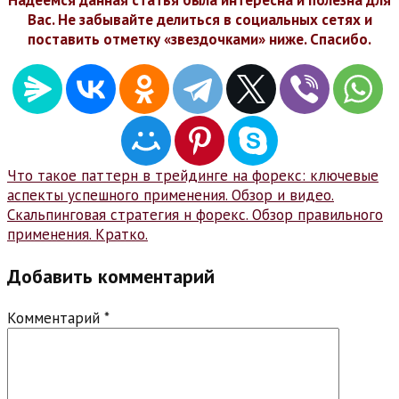
Надеемся данная статья была интересна и полезна для
Вас. Не забывайте делиться в социальных сетях и
поставить отметку «звездочками» ниже. Спасибо.
Навигация
Что такое паттерн в трейдинге на форекс: ключевые
аспекты успешного применения. Обзор и видео.
по
Скальпинговая стратегия н форекс. Обзор правильного
записям
применения. Кратко.
Добавить комментарий
Комментарий
*