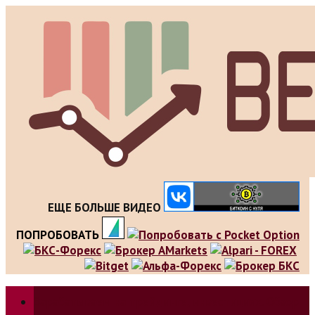
Skip
to
content
ЕЩЕ БОЛЬШЕ ВИДЕО
ПОПРОБОВАТЬ
Зарабатываем на трейдинге, инвестициях. Обзор