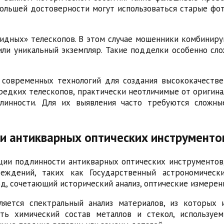
большей достоверности могут использоваться старые ф
идных» телескопов. В этом случае мошенники комбиниру
или уникальный экземпляр. Такие подделки особенно сло
 современных технологий для создания высококачеств
едких телескопов, практически неотличимые от оригинал
инности. Для их выявления часто требуются сложны
ии антикварных оптических инструменто
ии подлинности антикварных оптических инструментов,
еждений, таких как Государственный астрономическ
д, сочетающий исторический анализ, оптические измерен
яется спектральный анализ материалов, из которых и
ить химический состав металлов и стекол, используе