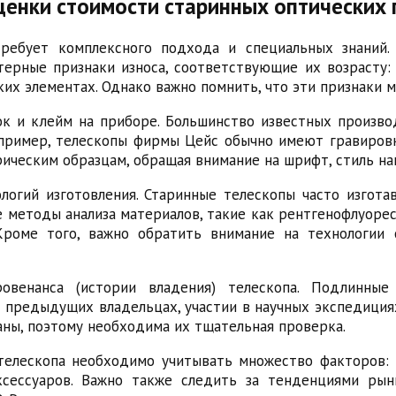
енки стоимости старинных оптических
ребует комплексного подхода и специальных знаний.
рные признаки износа, соответствующие их возрасту: п
ских элементах. Однако важно помнить, что эти признаки
 и клейм на приборе. Большинство известных производ
ример, телескопы фирмы Цейс обычно имеют гравировку 
ическим образцам, обращая внимание на шрифт, стиль на
огий изготовления. Старинные телескопы часто изготав
 методы анализа материалов, такие как рентгенофлуоре
Кроме того, важно обратить внимание на технологии 
овенанса (истории владения) телескопа. Подлинны
едыдущих владельцах, участии в научных экспедициях 
ны, поэтому необходима их тщательная проверка.
телескопа необходимо учитывать множество факторов: 
аксессуаров. Важно также следить за тенденциями рын