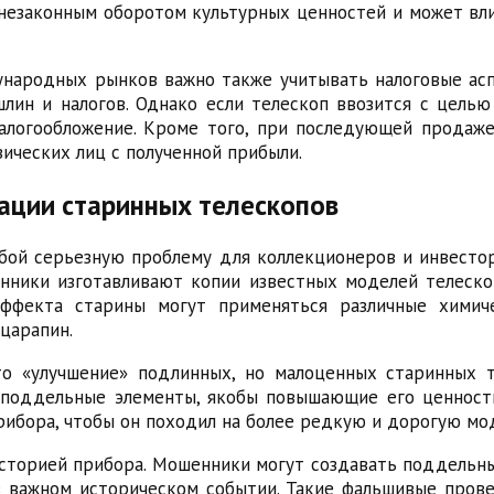
незаконным оборотом культурных ценностей и может вли
народных рынков важно также учитывать налоговые аспе
лин и налогов. Однако если телескоп ввозится с целью
логообложение. Кроме того, при последующей продаже
ических лиц с полученной прибыли.
ации старинных телескопов
бой серьезную проблему для коллекционеров и инвестор
нники изготавливают копии известных моделей телескоп
эффекта старины могут применяться различные химич
царапин.
о «улучшение» подлинных, но малоценных старинных т
 поддельные элементы, якобы повышающие его ценност
рибора, чтобы он походил на более редкую и дорогую мо
историей прибора. Мошенники могут создавать поддел
в важном историческом событии. Такие фальшивые пров