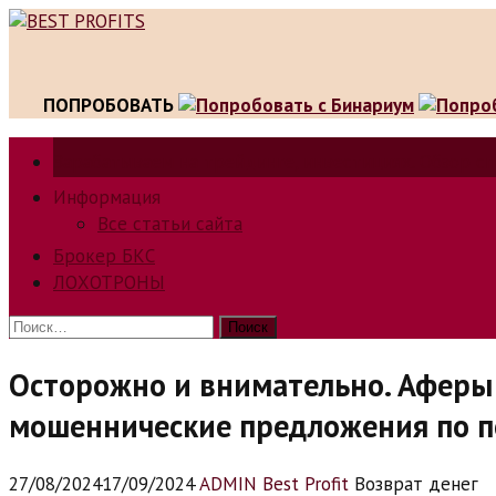
Skip
to
content
ПОПРОБОВАТЬ
Зарабатываем на трейдинге, инвестициях. Обзор сп
Информация
Все статьи сайта
Брокер БКС
ЛОХОТРОНЫ
Найти:
Осторожно и внимательно. Аферы 
мошеннические предложения по п
27/08/2024
17/09/2024
ADMIN Best Profit
Возврат денег