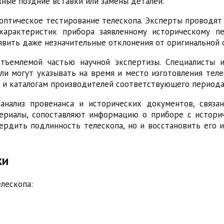
ные поздние вставки или замены деталей.
оптическое тестирование телескопа. Эксперты проводят 
характеристик прибора заявленному историческому п
вить даже незначительные отклонения от оригинальной 
отъемлемой частью научной экспертизы. Специалисты
ли могут указывать на время и место изготовления тел
 и каталогам производителей соответствующего периода
анализ провенанса и исторических документов, связ
ериалы, сопоставляют информацию о приборе с историч
рдить подлинность телескопа, но и восстановить его 
ки
лескопа: