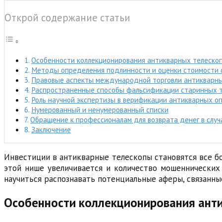
Открой содержание статьи
Особенности коллекционирования антикварных телескоп
Методы определения подлинности и оценки стоимости 
Правовые аспекты международной торговли антикварн
Распространенные способы фальсификации старинных 
Роль научной экспертизы в верификации антикварных о
Нумерованный и ненумерованный списки
Обращение к профессионалам для возврата денег в случ
Заключение
Инвестиции в антикварные телескопы становятся все бо
этой нише увеличивается и количество мошеннических 
научиться распознавать потенциальные аферы, связанны
Особенности коллекционирования анти