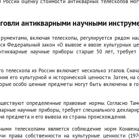
В России оценку стоимости антикварных телескопов мо
говли антикварными научными инструм
рументами, включая телескопы, регулируется рядом на
 Федеральный закон «О вывозе и ввозе культурных ценн
нтикварные научные приборы старше 50 лет, требует
о телескопа из России включает несколько этапов. Сна
я его культурной и исторической ценности. Затем, на 
торые особо ценные предметы могут быть включены в го
ществуют определенные правовые нормы. Согласно Там
кварные научные приборы, требует специального деклари
я предмета и его вывоза из страны происхождения.
ными телескопами является соблюдение норм Конвен
чи права собственности на культурные ценности (1970