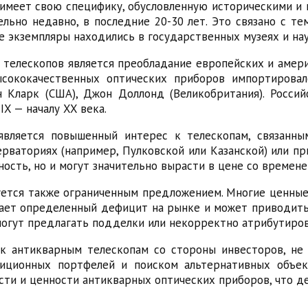
имеет свою специфику, обусловленную историческими и
льно недавно, в последние 20-30 лет. Это связано с т
е экземпляры находились в государственных музеях и на
телескопов является преобладание европейских и амери
сококачественных оптических приборов импортировало
ан Кларк (США), Джон Доллонд (Великобритания). Росси
IX — началу XX века.
вляется повышенный интерес к телескопам, связанны
ерваториях (например, Пулковской или Казанской) или 
сть, но и могут значительно вырасти в цене со времене
уется также ограниченным предложением. Многие ценные
дает определенный дефицит на рынке и может приводить
могут предлагать подделки или некорректно атрибутиро
к антикварным телескопам со стороны инвесторов, не
иционных портфелей и поиском альтернативных объек
ти и ценности антикварных оптических приборов, что де