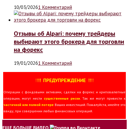
10/03/2026
1 Комментарий
Отзывы об Alpari: почему трейдеры
выбирают этого брокера для торговли
на форекс
19/01/2026
1 Комментарий
!
!
!
!
ПРЕДУПРЕЖДЕНИЕ
!!
!
!
Операции с фондовыми активами, сделки на форекс и криповалютные
операции, могут нести
существенные риски
. Так же могут привести к
частичной или полной потере
Ваших инвестиций. Пожалуйста, имейте это
ввиду, при совершении любых финансовых операций.
ЕЩЕ БОЛЬШЕ ВИДЕО