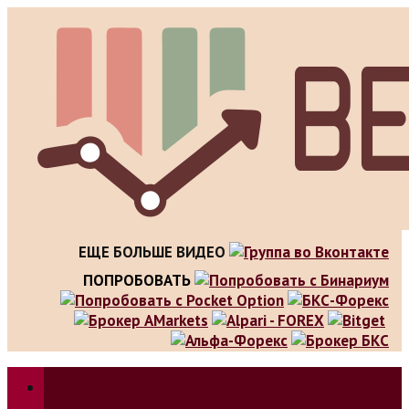
Skip
to
content
ЕЩЕ БОЛЬШЕ ВИДЕО
ПОПРОБОВАТЬ
Зарабатываем на трейдинге, инвестициях. Обзор