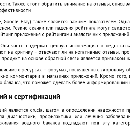
ости. Также стоит обратить внимание на отзывы, описы
эффективности.
, Google Play) также является важным показателем. Одн
енем. Резкие скачки или падения рейтинга могут свиде
ейтинг приложения с рейтингами аналогичных приложений 
 Они часто содержат ценную информацию о недостатк
уют на критику – отвечают ли на негативные отзывы, п
 продукт на основе обратной связи является признаком 
ависимых ресурсах – форумах, посвященных здоровому обр
кие комментарии в магазинах приложений. Кроме того,
о баланса, что поможет сделать более информированный 
ий и сертификаций
й является crucial шагом в определении надежности п
я диагностики, профилактики или лечения заболеван
еживания водного баланса подпадают под эту категор