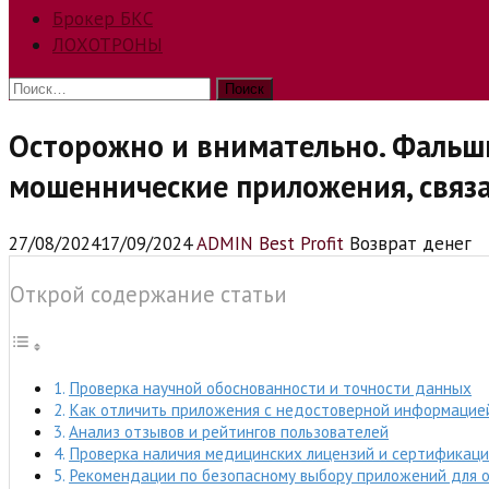
Брокер БКС
ЛОХОТРОНЫ
Найти:
Осторожно и внимательно. Фальши
мошеннические приложения, связ
27/08/2024
17/09/2024
ADMIN Best Profit
Возврат денег
Открой содержание статьи
Проверка научной обоснованности и точности данных
Как отличить приложения с недостоверной информацие
Анализ отзывов и рейтингов пользователей
Проверка наличия медицинских лицензий и сертификац
Рекомендации по безопасному выбору приложений для 