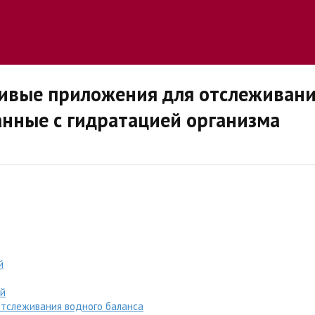
вые приложения для отслеживания
анные с гидратацией организма
й
ий
отслеживания водного баланса