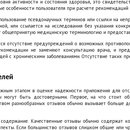
ровня активности и состояния здоровья, это свидетель
 особенности пользователя при расчете рекомендаций п
ользование псевдонаучных терминов или ссылки на непр
ой, или ссылается на исследования без указания конкр
т общепринятую медицинскую терминологию и предостав
ся отсутствие предупреждений о возможных противопо
екомендации не заменяют консультацию врача, и пр
дей с хроническими заболеваниями. Отсутствие таких п
елей
важным этапом в оценке надежности приложения для отс
ы могут быть достоверными. Первое, на что стоит о
вом разнообразных отзывов обычно вызывает больше до
 содержание. Качественные отзывы обычно содержат ко
спекты. Если большинство отзывов слишком общие или ч