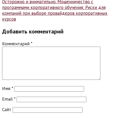
записям
Осторожно и внимательно. Мошенничество с
программами корпоративного обучения: Риски для
компаний при выборе провайдеров корпоративных
курсов
Добавить комментарий
Комментарий
*
Имя
*
Email
*
Сайт