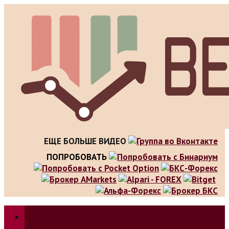
Skip
to
content
ЕЩЕ БОЛЬШЕ ВИДЕО
ПОПРОБОВАТЬ
Зарабатываем на трейдинге, инвестициях. Обзор