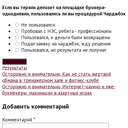
Если вы теряли депозит на площадке брокера-
однодневки, пользовались ли вы процедурой Чарджбэк
Не пользовался
Пробовал с НЭС, ребята - профессионалы
Пользовался, и деньги были возвращены
Подал заявку на чарджбэк, жду решения
Пользовался, но результата не получил
Результаты
Навигация
Осторожно и внимательно. Как не стать жертвой
обмана в тренажерном зале и фитнес-клубе
по
Осторожно и внимательно. Интернет-казино и лже-
записям
букмекеры: махинации в азартных играх
Добавить комментарий
Комментарий
*