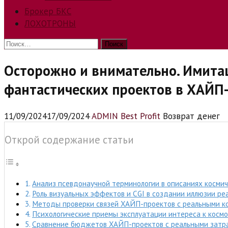
Брокер БКС
ЛОХОТРОНЫ
Найти:
Осторожно и внимательно. Имитац
фантастических проектов в ХАЙП
11/09/2024
17/09/2024
ADMIN Best Profit
Возврат денег
Открой содержание статьи
Анализ псевдонаучной терминологии в описаниях косми
Роль визуальных эффектов и CGI в создании иллюзии ре
Методы проверки связей ХАЙП-проектов с реальными к
Психологические приемы эксплуатации интереса к косм
Сравнение бюджетов ХАЙП-проектов с реальными затра