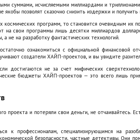
ыми суммами, исчисляемыми миллиардами и триллионам
е якобы позволят сказочно снизить издержки и получить 
 космических программ, то становится очевидным их п
ют на свои программы лишь десятки миллиардов доллар
а не на разработку фантастических технологий.
остаточно ознакомиться с официальной финансовой от
учивают создатели ХАЙП-проектов, и вы увидите разите
ли достигаются не за счет мифических сверхтехноло
ческие бюджеты ХАЙП-проектов — это всего лишь прим
тв
го проекта и потеряли свои деньги, не отчаивайтесь. Ес
ься к профессионалам, специализирующимся на разо
кономической безопасности, частные детективы. Они по