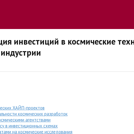
ия инвестиций в космические техн
-индустрии
ческих ХАЙП-проектов
альности космических разработок
осмическими агентствами
осу в инвестиционных схемах
тами на космические исследования