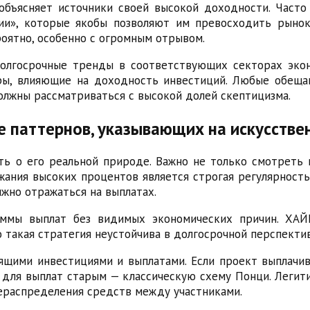
объясняет источники своей высокой доходности. Част
и», которые якобы позволяют им превосходить рынок
оятно, особенно с огромным отрывом.
олгосрочные тренды в соответствующих секторах экон
ры, влияющие на доходность инвестиций. Любые обеща
должны рассматриваться с высокой долей скептицизма.
е паттернов, указывающих на искусств
ь о его реальной природе. Важно не только смотреть н
ания высоких процентов является строгая регулярность
жно отражаться на выплатах.
уммы выплат без видимых экономических причин. ХАЙ
 такая стратегия неустойчива в долгосрочной перспектив
щими инвестициями и выплатами. Если проект выплачив
в для выплат старым — классическую схему Понци. Леги
рераспределения средств между участниками.