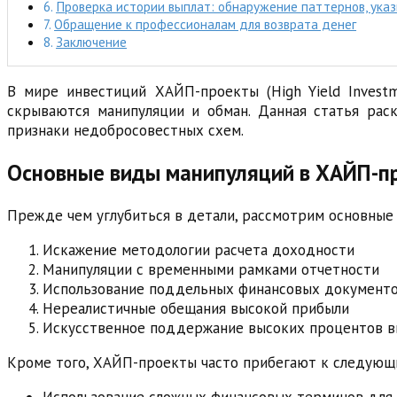
Проверка истории выплат: обнаружение паттернов, ук
Обращение к профессионалам для возврата денег
Заключение
В мире инвестиций ХАЙП-проекты (High Yield Invest
скрываются манипуляции и обман. Данная статья рас
признаки недобросовестных схем.
Основные виды манипуляций в ХАЙП-п
Прежде чем углубиться в детали, рассмотрим основные
Искажение методологии расчета доходности
Манипуляции с временными рамками отчетности
Использование поддельных финансовых документ
Нереалистичные обещания высокой прибыли
Искусственное поддержание высоких процентов в
Кроме того, ХАЙП-проекты часто прибегают к следующ
Использование сложных финансовых терминов для 