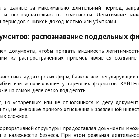
ать данные за максимально длительный период, зап
 и последовательность отчетности. Легитимные ин
и периодов с низкой доходностью или убытками.
ментов: распознавание поддельных фи
» документы, чтобы придать видимость легитимности 
ним из распространенных приемов является создание
.
вестных аудиторских фирм, банков или регулирующих о
шибки или использование устаревших форматов. ХАЙП-
рые на самом деле легко подделать.
, но устаревших или не относящихся к делу документ
енты, не имеющие прямого отношения к заявленной инвес
ых сложнее.
рпоративной структуры, предоставляя документы множес
и и надежности бизнеса. При этом реальная деятельно