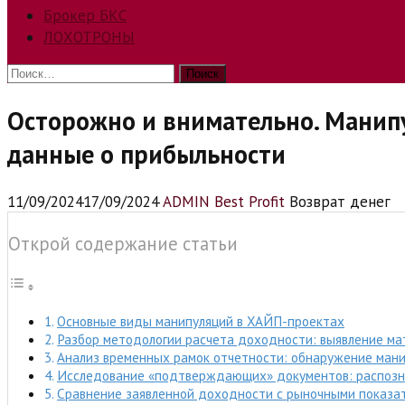
Брокер БКС
ЛОХОТРОНЫ
Найти:
Осторожно и внимательно. Манип
данные о прибыльности
11/09/2024
17/09/2024
ADMIN Best Profit
Возврат денег
Открой содержание статьи
Основные виды манипуляций в ХАЙП-проектах
Разбор методологии расчета доходности: выявление ма
Анализ временных рамок отчетности: обнаружение ман
Исследование «подтверждающих» документов: распозн
Сравнение заявленной доходности с рыночными показа