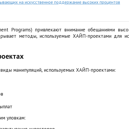
азывающих на искусственное поддержание высоких процентов
ment Programs) привлекают внимание обещаниями выс
крывает методы, используемые ХАЙП-проектами для ис
роектах
 виды манипуляций, используемых ХАЙП-проектами:
ов
ыплат
им уловкам:
запутывания инвесторов