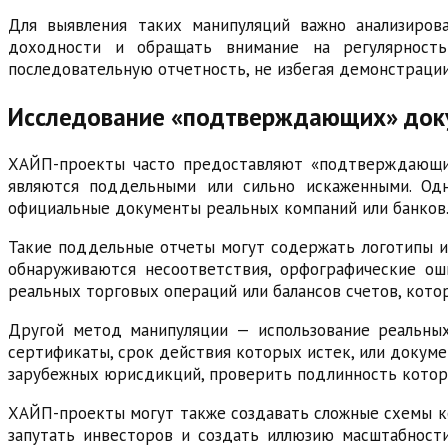
Для выявления таких манипуляций важно анализиров
доходности и обращать внимание на регулярность
последовательную отчетность, не избегая демонстраци
Исследование «подтверждающих» доку
ХАЙП-проекты часто предоставляют «подтверждающие
являются поддельными или сильно искаженными. Од
официальные документы реальных компаний или банков
Такие поддельные отчеты могут содержать логотипы из
обнаруживаются несоответствия, орфографические о
реальных торговых операций или балансов счетов, кото
Другой метод манипуляции — использование реальных
сертификаты, срок действия которых истек, или докум
зарубежных юрисдикций, проверить подлинность котор
ХАЙП-проекты могут также создавать сложные схемы ко
запутать инвесторов и создать иллюзию масштабност