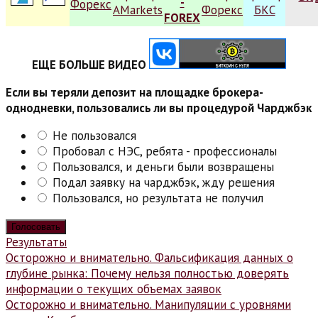
ЕЩЕ БОЛЬШЕ ВИДЕО
Если вы теряли депозит на площадке брокера-
однодневки, пользовались ли вы процедурой Чарджбэк
Не пользовался
Пробовал с НЭС, ребята - профессионалы
Пользовался, и деньги были возвращены
Подал заявку на чарджбэк, жду решения
Пользовался, но результата не получил
Результаты
Навигация
Осторожно и внимательно. Фальсификация данных о
глубине рынка: Почему нельзя полностью доверять
по
информации о текущих объемах заявок
записям
Осторожно и внимательно. Манипуляции с уровнями