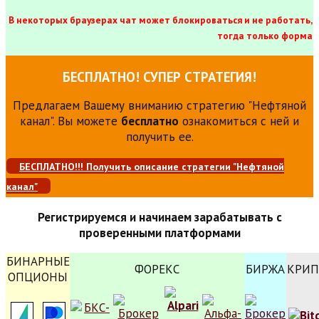
В некоторых браузерах чат может блокироваться и не работать,
тогда только форма
БЕСПЛАТНО! СУПЕР СТРАТЕГИЯ!
Предлагаем Вашему вниманию стратегию "Нефтяной
канал". Вы можете
бесплатно
ознакомиться с ней и
получить ее.
БЕСПЛАТНО!!! Получить описание стратегии "Нефтяной
канал"
Регистрируемся и начинаем зарабатывать с
проверенными платформами
БИНАРНЫЕ
ФОРЕКС
БИРЖА
КРИП
ОПЦИОНЫ