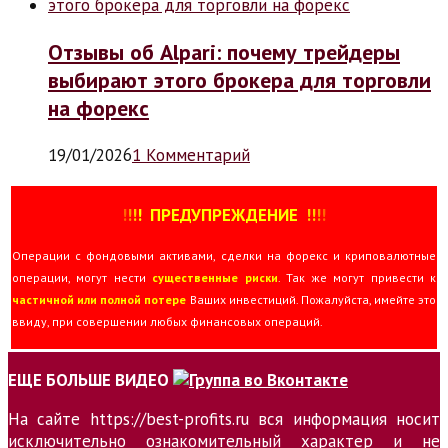
Отзывы об Alpari: почему трейдеры
выбирают этого брокера для торговли
на форекс
19/01/2026
1 Комментарий
!
!
!
!
ПРЕДУПРЕЖДЕНИЕ
!!
!
!
Операции с фондовыми активами, сделки на форекс и криповалютные
операции, могут нести
существенные риски
. Так же могут привести к
частичной или полной потере
Ваших инвестиций. Пожалуйста, имейте это
ввиду, при совершении любых финансовых операций.
ЕЩЕ БОЛЬШЕ ВИДЕО
На сайте https://best-profits.ru вся информация носит
исключительно ознакомительный характер и не