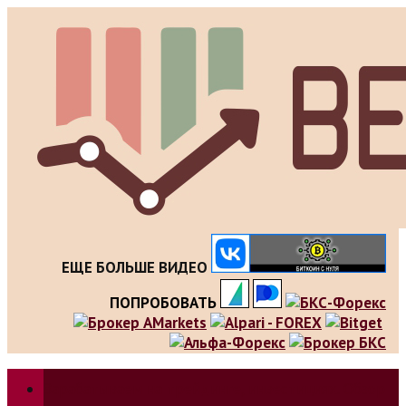
Skip
to
content
ЕЩЕ БОЛЬШЕ ВИДЕО
ПОПРОБОВАТЬ
Зарабатываем на трейдинге, инвестициях. Обзор