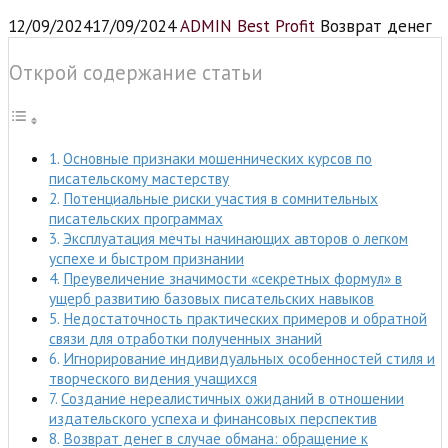
12/09/2024
17/09/2024
ADMIN Best Profit
Возврат денег
Открой содержание статьи
Основные признаки мошеннических курсов по
писательскому мастерству
Потенциальные риски участия в сомнительных
писательских программах
Эксплуатация мечты начинающих авторов о легком
успехе и быстром признании
Преувеличение значимости «секретных формул» в
ущерб развитию базовых писательских навыков
Недостаточность практических примеров и обратной
связи для отработки полученных знаний
Игнорирование индивидуальных особенностей стиля и
творческого видения учащихся
Создание нереалистичных ожиданий в отношении
издательского успеха и финансовых перспектив
Возврат денег в случае обмана: обращение к