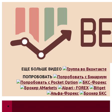
Skip
to
content
ЕЩЕ БОЛЬШЕ ВИДЕО
ПОПРОБОВАТЬ
Зарабатываем на трейдинге, инвестициях. Обзор