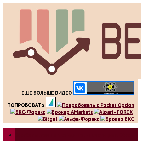
Skip
to
content
ЕЩЕ БОЛЬШЕ ВИДЕО
ПОПРОБОВАТЬ
Зарабатываем на трейдинге, инвестициях. Обзор