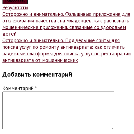
Результаты
Навигация
Осторожно и внимательно. Фальшивые приложения для
отслеживания качества сна младенцев: как распознать
по
мошеннические приложения, связанные со здоровьем
записям
детей
Осторожно и внимательно. Поддельные сайты для
поиска услуг по ремонту антиквариата: как отличить
надежные платформы для поиска услуг по реставрации
антиквариата от мошеннических
Добавить комментарий
Комментарий
*