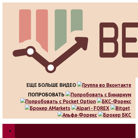
Skip
to
content
ЕЩЕ БОЛЬШЕ ВИДЕО
ПОПРОБОВАТЬ
Зарабатываем на трейдинге, инвестициях. Обзор