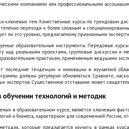
ическими компаниями или профессиональными ассоциация
тки ключевых тем. Качественные курсы по трендовым ди
степенно переходя к более сложным и специализированн
ует ли это уровню, предлагаемому признанными эксперт
зуемые образовательные инструменты. Передовые курс
оту над реальными проектами, групповые дискуссии и м
бразовательным практикам, применяемым ведущими экспе
ает последние тенденции и инновации в изучаемой обл
граммы должны регулярно обновляться. Сравните, наск
ных экспертов. Существенное отставание может свидетель
в обучении технологий и методик
емых в образовательном курсе, является ключевым факто
гий и бизнеса, характерном для современной России, эт
 методик, которые предлагается изучить в рамках курса