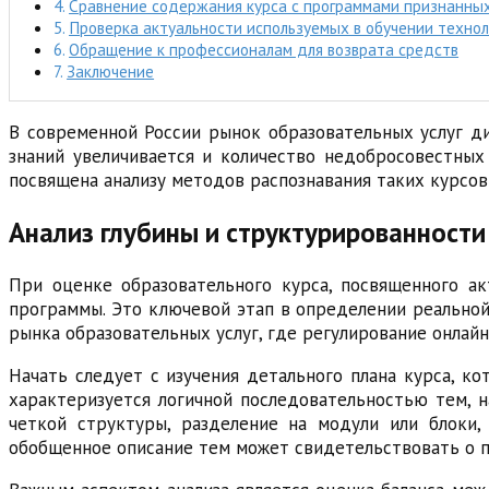
Сравнение содержания курса с программами признанных
Проверка актуальности используемых в обучении технол
Обращение к профессионалам для возврата средств
Заключение
В современной России рынок образовательных услуг ди
знаний увеличивается и количество недобросовестных
посвящена анализу методов распознавания таких курсов
Анализ глубины и структурированност
При оценке образовательного курса, посвященного ак
программы. Это ключевой этап в определении реальной
рынка образовательных услуг, где регулирование онлайн
Начать следует с изучения детального плана курса, к
характеризуется логичной последовательностью тем, н
четкой структуры, разделение на модули или блоки
обобщенное описание тем может свидетельствовать о п