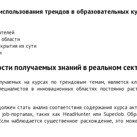
использования трендов в образовательных ку
ателей
 области
крытия их сути
и
сти получаемых знаний в реальном сек
олучаемых на курсах по трендовым темам, является к
пециалистов в инновационных областях постоянно рас
лжен стать анализ соответствия содержания курса ак
job-порталах, таких как HeadHunter или SuperJob. О
Если наблюдается существенное расхождение, это мож