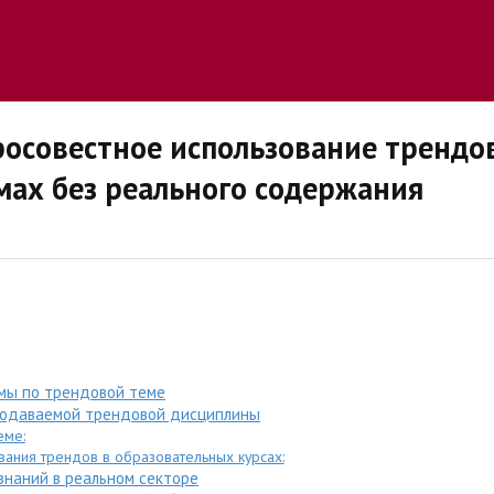
осовестное использование трендов
мах без реального содержания
ммы по трендовой теме
подаваемой трендовой дисциплины
еме:
ания трендов в образовательных курсах:
наний в реальном секторе