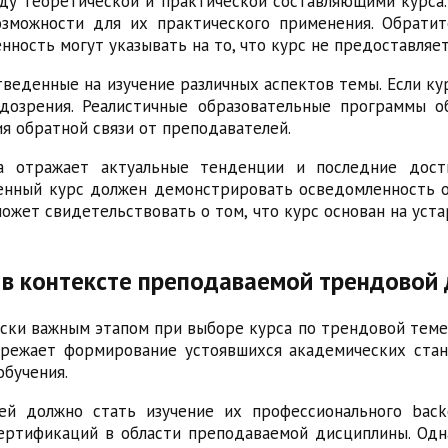
жду теоретической и практической составляющими курс
зможности для их практического применения. Обратит
нность могут указывать на то, что курс не предоставляе
веденные на изучение различных аспектов темы. Если ку
дозрения. Реалистичные образовательные программы 
ия обратной связи от преподавателей.
са отражает актуальные тенденции и последние дост
енный курс должен демонстрировать осведомленность о 
жет свидетельствовать о том, что курс основан на уст
 в контексте преподаваемой трендовой
ки важным этапом при выборе курса по трендовой теме.
ережает формирование устоявшихся академических стан
обучения.
 должно стать изучение их профессионального backg
сертификаций в области преподаваемой дисциплины. Одн