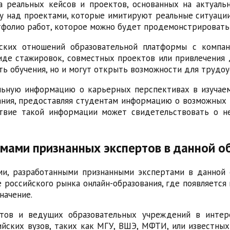
 реальных кейсов и проектов, основанных на актуаль
над проектами, которые имитируют реальные ситуации 
тфолио работ, которое можно будет продемонстрировать
ских отношений образовательной платформы с компан
иде стажировок, совместных проектов или привлечения 
ь обучения, но и могут открыть возможности для трудоу
альную информацию о карьерных перспективах в изучае
ния, предоставляя студентам информацию о возможных п
твие такой информации может свидетельствовать о н
ммами признанных экспертов в данной о
и, разработанными признанными экспертами в данной 
 российского рынка онлайн-образования, где появляетс
начение.
тов и ведущих образовательных учреждений в интере
йских вузов, таких как МГУ, ВШЭ, МФТИ, или известны