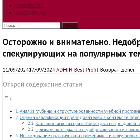
Брокер БКС
ЛОХОТРОНЫ
Найти:
Осторожно и внимательно. Недобр
спекулирующих на популярных те
11/09/2024
17/09/2024
ADMIN Best Profit
Возврат денег
Открой содержание статьи
Анализ глубины и структурированности учебной програ
Оценка квалификации преподавателей в контексте пре
Ключевые аспекты при выборе курса по трендовой т
Признаки потенциально недобросовестного использов
Исследование практической применимости получаемых з