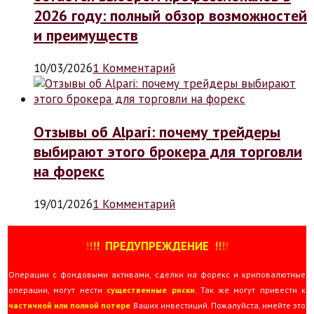
2026 году: полный обзор возможностей
и преимуществ
10/03/2026
1 Комментарий
Отзывы об Alpari: почему трейдеры
выбирают этого брокера для торговли
на форекс
19/01/2026
1 Комментарий
!
!
!
!
ПРЕДУПРЕЖДЕНИЕ
!!
!
!
Операции с фондовыми активами, сделки на форекс и криповалютные
операции, могут нести
существенные риски
. Так же могут привести к
частичной или полной потере
Ваших инвестиций. Пожалуйста, имейте это