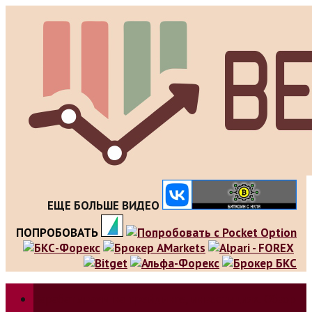
Skip
to
content
ЕЩЕ БОЛЬШЕ ВИДЕО
ПОПРОБОВАТЬ
Зарабатываем на трейдинге, инвестициях. Обзор