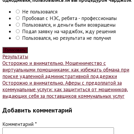
однодневки, пользовались ли вы процедурой Чарджбэк
Не пользовался
Пробовал с НЭС, ребята - профессионалы
Пользовался, и деньги были возвращены
Подал заявку на чарджбэк, жду решения
Пользовался, но результата не получил
Результаты
Навигация
Осторожно и внимательно. Мошенничество с
виртуальными помощниками: как избежать обмана при
по
поиске удаленной административной поддержки
записям
Осторожно и внимательно. Аферы с предоплатой за
коммунальные услуги: как защититься от мошенников,
выдающих себя за поставщиков коммунальных услуг
Добавить комментарий
Комментарий
*