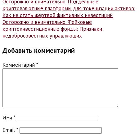
Навигация
Осторожно и внимательно. Поддельные
криптовалютные платформы для токенизации активов:
по
Как не стать жертвой фиктивных инвестиций
записям
Осторожно и внимательно. Фейковые
криптоинвестиционные фонды: Признаки
недобросовестных управляющих
Добавить комментарий
Комментарий
*
Имя
*
Email
*