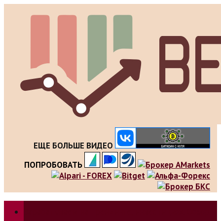
Skip
to
content
ЕЩЕ БОЛЬШЕ ВИДЕО
ПОПРОБОВАТЬ
Зарабатываем на трейдинге, инвестициях. Обзор