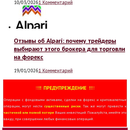
10/03/2026
1 Комментарий
Отзывы об Alpari: почему трейдеры
выбирают этого брокера для торговли
на форекс
19/01/2026
1 Комментарий
!
!
!
!
ПРЕДУПРЕЖДЕНИЕ
!!
!
!
Операции с фондовыми активами, сделки на форекс и криповалютные
операции, могут нести
существенные риски
. Так же могут привести к
частичной или полной потере
Ваших инвестиций. Пожалуйста, имейте это
ввиду, при совершении любых финансовых операций.