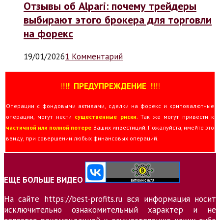
Отзывы об Alpari: почему трейдеры
выбирают этого брокера для торговли
на форекс
19/01/2026
1 Комментарий
!
!
!
!
ПРЕДУПРЕЖДЕНИЕ
!!
!
!
Операции с фондовыми активами, сделки на форекс и криповалютные
операции, могут нести
существенные риски
. Так же могут привести к
частичной или полной потере
Ваших инвестиций. Пожалуйста, имейте это
ввиду, при совершении любых финансовых операций.
ЕЩЕ БОЛЬШЕ ВИДЕО
На сайте https://best-profits.ru вся информация носит
исключительно ознакомительный характер и не