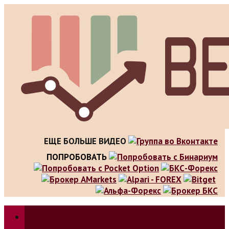
Skip
to
content
ЕЩЕ БОЛЬШЕ ВИДЕО
ПОПРОБОВАТЬ
Зарабатываем на трейдинге, инвестициях. Обзор