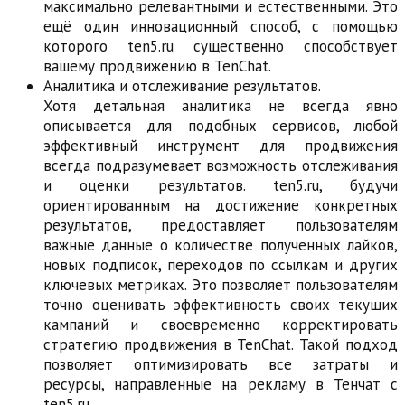
максимально релевантными и естественными. Это
ещё один инновационный способ, с помощью
которого ten5.ru существенно способствует
вашему продвижению в TenChat.
Аналитика и отслеживание результатов.
Хотя детальная аналитика не всегда явно
описывается для подобных сервисов, любой
эффективный инструмент для продвижения
всегда подразумевает возможность отслеживания
и оценки результатов. ten5.ru, будучи
ориентированным на достижение конкретных
результатов, предоставляет пользователям
важные данные о количестве полученных лайков,
новых подписок, переходов по ссылкам и других
ключевых метриках. Это позволяет пользователям
точно оценивать эффективность своих текущих
кампаний и своевременно корректировать
стратегию продвижения в TenChat. Такой подход
позволяет оптимизировать все затраты и
ресурсы, направленные на рекламу в Тенчат с
ten5.ru.