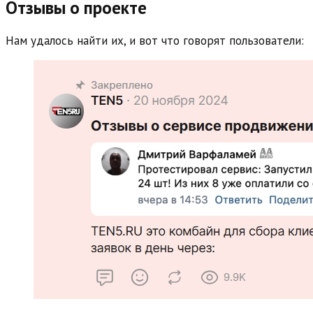
Отзывы о проекте
Нам удалось найти их, и вот что говорят пользователи: