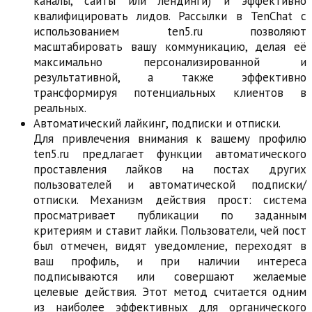
каналы, сайты или лендинги) и эффективно
квалифицировать лидов. Рассылки в TenChat с
использованием ten5.ru позволяют
масштабировать вашу коммуникацию, делая её
максимально персонализированной и
результативной, а также эффективно
трансформируя потенциальных клиентов в
реальных.
Автоматический лайкинг, подписки и отписки.
Для привлечения внимания к вашему профилю
ten5.ru предлагает функции автоматического
проставления лайков на постах других
пользователей и автоматической подписки/
отписки. Механизм действия прост: система
просматривает публикации по заданным
критериям и ставит лайки. Пользователи, чей пост
был отмечен, видят уведомление, переходят в
ваш профиль, и при наличии интереса
подписываются или совершают желаемые
целевые действия. Этот метод считается одним
из наиболее эффективных для органического