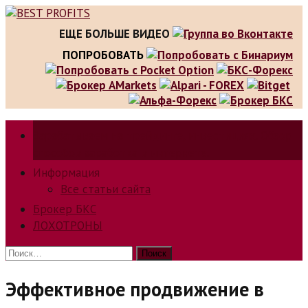
Skip
to
ЕЩЕ БОЛЬШЕ ВИДЕО
content
ПОПРОБОВАТЬ
Зарабатываем на трейдинге, инвестициях. Обзор
способов заработка в интернете.
Информация
Все статьи сайта
Брокер БКС
ЛОХОТРОНЫ
Найти:
Эффективное продвижение в