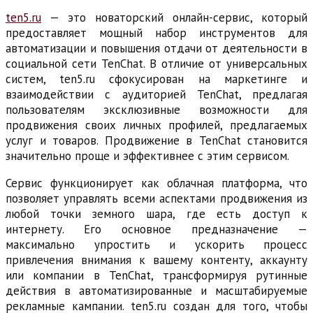
ten5.ru
— это новаторский онлайн-сервис, который
предоставляет мощный набор инструментов для
автоматизации и повышения отдачи от деятельности в
социальной сети TenChat. В отличие от универсальных
систем, ten5.ru сфокусирован на маркетинге и
взаимодействии с аудиторией TenChat, предлагая
пользователям эксклюзивные возможности для
продвижения своих личных профилей, предлагаемых
услуг и товаров. Продвижение в TenChat становится
значительно проще и эффективнее с этим сервисом.
Сервис функционирует как облачная платформа, что
позволяет управлять всеми аспектами продвижения из
любой точки земного шара, где есть доступ к
интернету. Его основное предназначение —
максимально упростить и ускорить процесс
привлечения внимания к вашему контенту, аккаунту
или компании в TenChat, трансформируя рутинные
действия в автоматизированные и масштабируемые
рекламные кампании. ten5.ru создан для того, чтобы