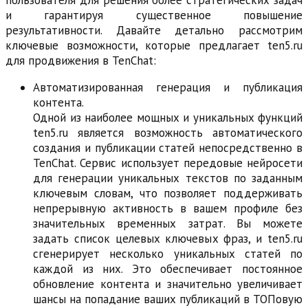
и гарантируя существенное повышение
результативности. Давайте детально рассмотрим
ключевые возможности, которые предлагает ten5.ru
для продвижения в TenChat:
Автоматизированная генерация и публикация
контента.
Одной из наиболее мощных и уникальных функций
ten5.ru является возможность автоматического
создания и публикации статей непосредственно в
TenChat. Сервис использует передовые нейросети
для генерации уникальных текстов по заданным
ключевым словам, что позволяет поддерживать
непрерывную активность в вашем профиле без
значительных временных затрат. Вы можете
задать список целевых ключевых фраз, и ten5.ru
сгенерирует несколько уникальных статей по
каждой из них. Это обеспечивает постоянное
обновление контента и значительно увеличивает
шансы на попадание ваших публикаций в ТОПовую