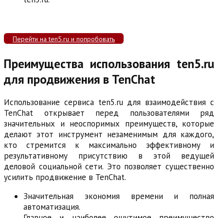
Перейти на ten5.ru и попробовать
Преимущества использования ten5.ru
для продвижения в TenChat
Использование сервиса ten5.ru для взаимодействия с
TenChat открывает перед пользователями ряд
значительных и неоспоримых преимуществ, которые
делают этот инструмент незаменимым для каждого,
кто стремится к максимально эффективному и
результативному присутствию в этой ведущей
деловой социальной сети. Это позволяет существенно
усилить продвижение в TenChat.
Значительная экономия времени и полная
автоматизация.
Главное и наиболее ощутимое преимущество