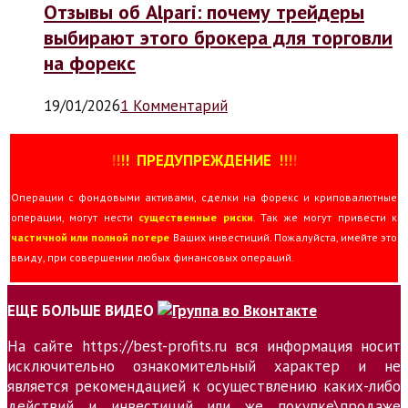
Отзывы об Alpari: почему трейдеры
выбирают этого брокера для торговли
на форекс
19/01/2026
1 Комментарий
!
!
!
!
ПРЕДУПРЕЖДЕНИЕ
!!
!
!
Операции с фондовыми активами, сделки на форекс и криповалютные
операции, могут нести
существенные риски
. Так же могут привести к
частичной или полной потере
Ваших инвестиций. Пожалуйста, имейте это
ввиду, при совершении любых финансовых операций.
ЕЩЕ БОЛЬШЕ ВИДЕО
На сайте https://best-profits.ru вся информация носит
исключительно ознакомительный характер и не
является рекомендацией к осуществлению каких-либо
действий и инвестиций или же покупке\продаже