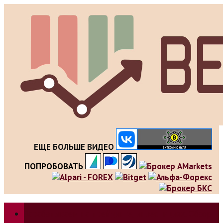
Skip
to
content
ЕЩЕ БОЛЬШЕ ВИДЕО
ПОПРОБОВАТЬ
Зарабатываем на трейдинге, инвестициях. Обзор