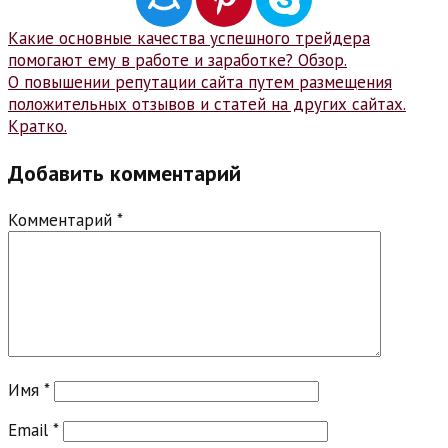
Навигация
Какие основные качества успешного трейдера
помогают ему в работе и заработке? Обзор.
по
О повышении репутации сайта путем размещения
записям
положительных отзывов и статей на других сайтах.
Кратко.
Добавить комментарий
Комментарий
*
Имя
*
Email
*