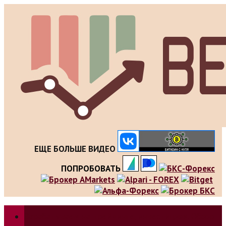
Skip
to
content
ЕЩЕ БОЛЬШЕ ВИДЕО
ПОПРОБОВАТЬ
Зарабатываем на трейдинге, инвестициях. Обзор