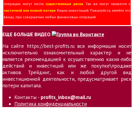
операции, могут нести
существенные риски
. Так же могут привести к
частичной или полной потере
Ваших инвестиций. Пожалуйста, имейте это
ввиду, при совершении любых финансовых операций.
ЕЩЕ БОЛЬШЕ ВИДЕО
На сайте https://best-profits.ru вся информация носит
исключительно ознакомительный характер и не
является рекомендацией к осуществлению каких-либо
действий и инвестиций или же покупке\продаже
активов. Трейдинг, как и любой другой вид
инвестиционной деятельности, предусматривает риск
потери капитала.
Контакты -
profits_inbox@mail.ru
Политика конфиденциальности