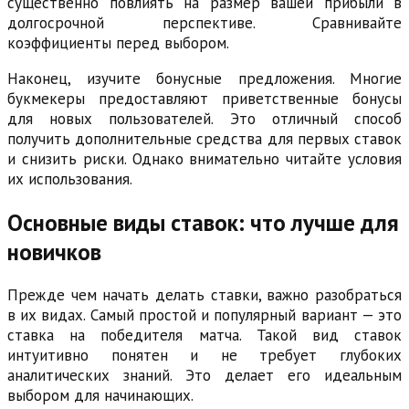
существенно повлиять на размер вашей прибыли в
долгосрочной перспективе. Сравнивайте
коэффициенты перед выбором.
Наконец, изучите бонусные предложения. Многие
букмекеры предоставляют приветственные бонусы
для новых пользователей. Это отличный способ
получить дополнительные средства для первых ставок
и снизить риски. Однако внимательно читайте условия
их использования.
Основные виды ставок: что лучше для
новичков
Прежде чем начать делать ставки, важно разобраться
в их видах. Самый простой и популярный вариант — это
ставка на победителя матча. Такой вид ставок
интуитивно понятен и не требует глубоких
аналитических знаний. Это делает его идеальным
выбором для начинающих.