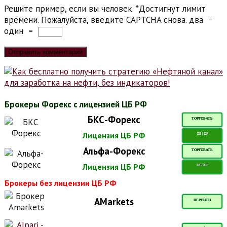
Решите пример, если вы человек.
*
Достигнут лимит
времени. Пожалуйста, введите CAPTCHA снова.
два
−
один
=
Брокеры Форекс с лицензией ЦБ РФ
БКС-Форекс
ТОРГОВАТЬ
Лицензия ЦБ РФ
ОБЗОР
Альфа-Форекс
ТОРГОВАТЬ
Лицензия ЦБ РФ
ОБЗОР
Брокеры без лицензии ЦБ РФ
AMarkets
ПЕРЕЙТИ