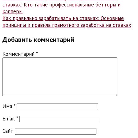
ставках: Кто такие профессиональные бетторы и
по
капперы
записям
Как правильно зарабатывать на ставках: Основные
принципы и правила грамотного заработка на ставках
Добавить комментарий
Комментарий
*
Имя
*
Email
*
Сайт