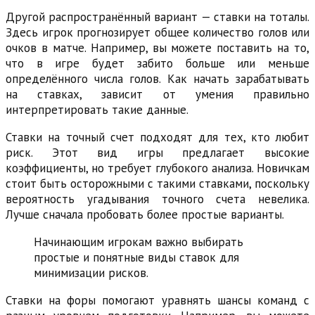
Другой распространённый вариант — ставки на тоталы.
Здесь игрок прогнозирует общее количество голов или
очков в матче. Например, вы можете поставить на то,
что в игре будет забито больше или меньше
определённого числа голов. Как начать зарабатывать
на ставках, зависит от умения правильно
интерпретировать такие данные.
Ставки на точный счет подходят для тех, кто любит
риск. Этот вид игры предлагает высокие
коэффициенты, но требует глубокого анализа. Новичкам
стоит быть осторожными с такими ставками, поскольку
вероятность угадывания точного счета невелика.
Лучше сначала пробовать более простые варианты.
Начинающим игрокам важно выбирать
простые и понятные виды ставок для
минимизации рисков.
Ставки на форы помогают уравнять шансы команд с