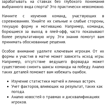
зарабатывать на ставках без глубокого понимания
выбранного вида спорта? Это практически невозможно.
Начните с изучения команд, участвующих в
соревнованиях. Узнайте их сильные и слабые стороны,
текущую форму и мотивацию. Например, команды,
борющиеся за выход в плей-офф, часто показывают
более результативную игру. Эти знания помогут вам
принимать обоснованные решения.
Особое внимание уделите ключевым игрокам. От их
формы и участия в матче может зависеть исход игры.
Например, отсутствие ведущего форварда может
существенно снизить шансы команды на победу. Анализ
таких деталей поможет вам избежать ошибок.
Изучение статистики матчей и личных встреч.
Учет факторов, влияющих на результат, таких как
погода.
Анализ новостей о травмах и дисквалификациях
игроков.