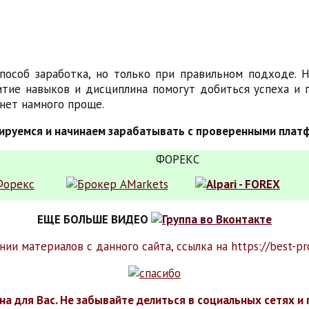
особ заработка, но только при правильном подходе. Н
тие навыков и дисциплина помогут добиться успеха и 
нет намного проще.
ируемся и начинаем зарабатывать с проверенными пла
ФОРЕКС
ЕЩЕ БОЛЬШЕ ВИДЕО
и материалов с данного сайта, ссылка на https://best-pr
на для Вас. Не забывайте делиться в социальных сетях и 