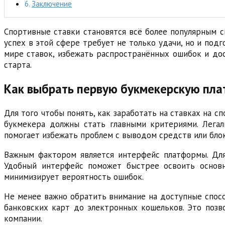
Заключение
Спортивные ставки становятся всё более популярным с
успех в этой сфере требует не только удачи, но и под
мире ставок, избежать распространённых ошибок и дос
старта.
Как выбрать первую букмекерскую пла
Для того чтобы понять, как заработать на ставках на 
букмекера должны стать главными критериями. Лега
помогает избежать проблем с выводом средств или бло
Важным фактором является интерфейс платформы. Для
Удобный интерфейс поможет быстрее освоить основн
минимизирует вероятность ошибок.
Не менее важно обратить внимание на доступные спос
банковских карт до электронных кошельков. Это позво
компании.