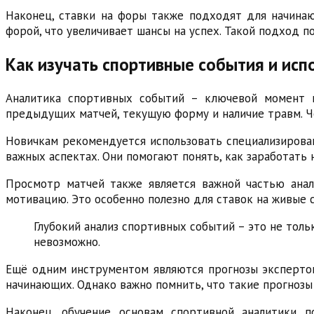
Наконец, ставки на форы также подходят для начинаю
форой, что увеличивает шансы на успех. Такой подход п
Как изучать спортивные события и исп
Аналитика спортивных событий – ключевой момент в
предыдущих матчей, текущую форму и наличие травм. Че
Новичкам рекомендуется использовать специализирова
важных аспектах. Они помогают понять, как заработать 
Просмотр матчей также является важной частью анал
мотивацию. Это особенно полезно для ставок на живые 
Глубокий анализ спортивных событий – это не толь
невозможно.
Ещё одним инструментом являются прогнозы экспертов
начинающих. Однако важно помнить, что такие прогнозы 
Наконец, обучение основам спортивной аналитики п