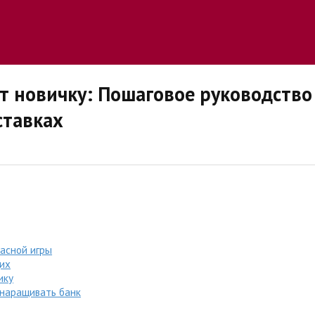
т новичку: Пошаговое руководство 
ставках
асной игры
их
ику
 наращивать банк