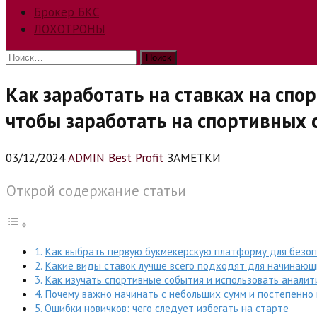
Брокер БКС
ЛОХОТРОНЫ
Найти:
Как заработать на ставках на спор
чтобы заработать на спортивных 
03/12/2024
ADMIN Best Profit
ЗАМЕТКИ
Открой содержание статьи
Как выбрать первую букмекерскую платформу для безоп
Какие виды ставок лучше всего подходят для начинающ
Как изучать спортивные события и использовать аналит
Почему важно начинать с небольших сумм и постепенно
Ошибки новичков: чего следует избегать на старте