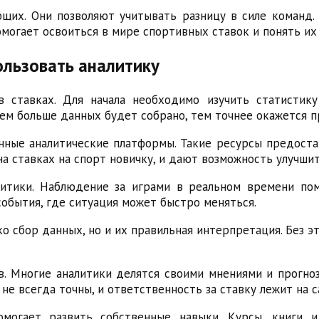
щих. Они позволяют учитывать разницу в силе команд.
омогает освоиться в мире спортивных ставок и понять их
ользовать аналитику
 ставках. Для начала необходимо изучить статистику
м больше данных будет собрано, тем точнее окажется п
нные аналитические платформы. Такие ресурсы предоста
на ставках на спорт новичку, и дают возможность улучшит
итики. Наблюдение за играми в реальном времени пом
события, где ситуация может быстро меняться.
ко сбор данных, но и их правильная интерпретация. Без э
. Многие аналитики делятся своими мнениями и прогно
не всегда точны, и ответственность за ставку лежит на с
омогает развить собственные навыки. Курсы, книги