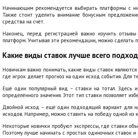
Начинающим рекомендуется выбирать платформы с низ
Также стоит уделить внимание бонусным предложения
средства на счёт.
Наконец, перед регистрацией важно изучить отзывы
платформ. Учитывая эти рекомендации, можно сделать п
Какие виды ставок лучше всего подхо
Новичкам важно понимать, какие виды ставок являются 
где игрок делает прогноз на один исход события. Для те
Ещё один популярный вид – ставки на тотал. Здесь и
определённого значения. Этот тип ставки позволяет из
Двойной исход – ещё один подходящий вариант для нач
исходов. Например, можно ставить на победу одной из к
Некоторые новички пробуют экспрессы, где ставки объе
Поэтому лучше начинать с простых одиночных ставок и