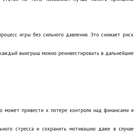
роцесс игры без сильного давления. Это снижает риск
а, каждый выигрыш можно реинвестировать в дальнейшие
то может привести к потере контроля над финансами и
льного стресса и сохранить мотивацию даже в случае