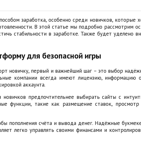
пособом заработка, особенно среди новичков, которые х
готовленности. В этой статье мы подробно рассмотрим 
тичь стабильности в заработке. Также будет уделено 
тформу для безопасной игры
спорт новичку, первый и важнейший шаг – это выбор надё
льные компании всегда имеют лицензию, информацию о
кировкой аккаунта.
 новичков предпочтительнее выбирать сайты с интуи
ые функции, такие как размещение ставок, просмотр 
обы пополнения счёта и вывода денег. Надёжные букмек
ляет легко управлять своими финансами и контролиров