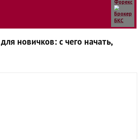
для новичков: с чего начать,