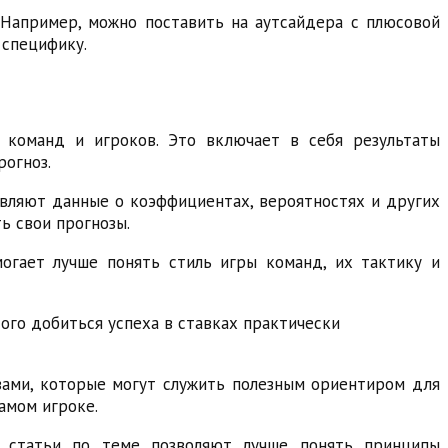
 Например, можно поставить на аутсайдера с плюсовой
 специфику.
 команд и игроков. Это включает в себя результаты
рогноз.
вляют данные о коэффициентах, вероятностях и других
ь свои прогнозы.
огает лучше понять стиль игры команд, их тактику и
того добиться успеха в ставках практически
зами, которые могут служить полезным ориентиром для
амом игроке.
 и статьи по теме позволяют лучше понять принципы