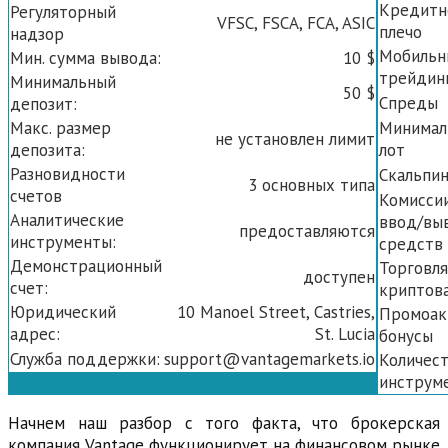
Кредитн
Регуляторный
VFSC, FSCA, FCA, ASIC
плечо
надзор
Мобильн
Мин. сумма вывода:
10 $
трейдин
Минимальный
50 $
Спреды
депозит:
Макс. размер
Минимал
не установлен лимит
депозита:
лот
Разновидности
Скальпин
3 основных типа
счетов
Комиссии
Аналитические
ввод/вы
предоставляются
инструменты:
средств
Демонстрационный
Торговля
доступен
счет:
криптов
Юридический
10 Manoel Street, Castries,
Промоак
адрес:
St. Lucia
бонусы
Служба поддержки:
support@vantagemarkets.io
Количес
инструм
Начнем наш разбор с того факта, что брокерская
компания Vantage функционирует на финансовом рынке