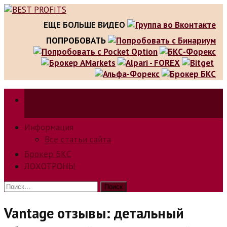
Skip
to
ЕЩЕ БОЛЬШЕ ВИДЕО
content
ПОПРОБОВАТЬ
Зарабатываем на трейдинге, инвестициях. Обзор
способов заработка в интернете.
Информация
Все статьи сайта
Брокер БКС
ЛОХОТРОНЫ
Найти:
Vantage отзывы: детальный