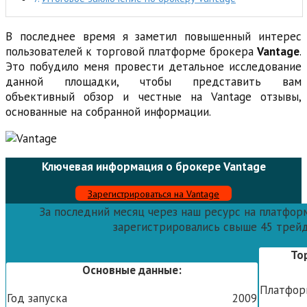
В последнее время я заметил повышенный интерес
пользователей к торговой платформе брокера
Vantage
.
Это побудило меня провести детальное исследование
данной площадки, чтобы представить вам
объективный обзор и честные на Vantage отзывы,
основанные на собранной информации.
Ключевая информация о брокере Vantage
Зарегистрироваться на Vantage
За последний месяц через наш ресурс на платфор
зарегистрировались свыше 45 трей
То
Основные данные:
Платфо
Год запуска
2009