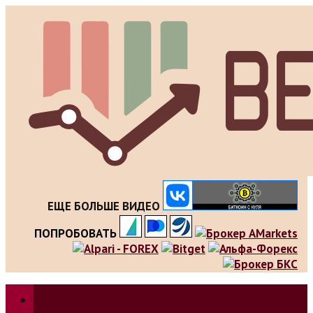
Skip
to
content
ЕЩЕ БОЛЬШЕ ВИДЕО
ПОПРОБОВАТЬ
Зарабатываем на трейдинге, инвестициях. Обзор