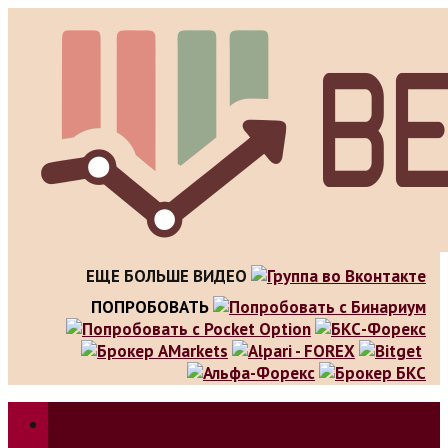
Skip
to
content
ЕЩЕ БОЛЬШЕ ВИДЕО
ПОПРОБОВАТЬ
Зарабатываем на трейдинге, инвестициях. Обзор