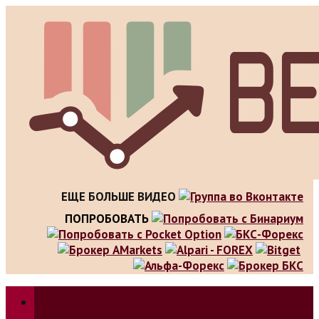
Skip
to
content
ЕЩЕ БОЛЬШЕ ВИДЕО
ПОПРОБОВАТЬ
Зарабатываем на трейдинге, инвестициях. Обзор