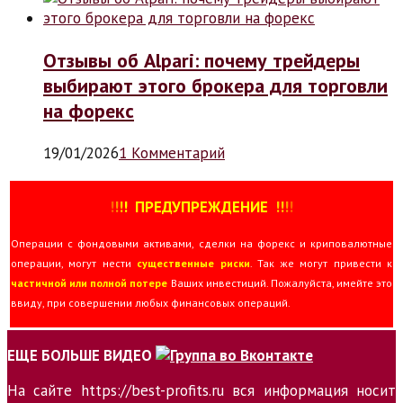
Отзывы об Alpari: почему трейдеры
выбирают этого брокера для торговли
на форекс
19/01/2026
1 Комментарий
!
!
!
!
ПРЕДУПРЕЖДЕНИЕ
!!
!
!
Операции с фондовыми активами, сделки на форекс и криповалютные
операции, могут нести
существенные риски
. Так же могут привести к
частичной или полной потере
Ваших инвестиций. Пожалуйста, имейте это
ввиду, при совершении любых финансовых операций.
ЕЩЕ БОЛЬШЕ ВИДЕО
На сайте https://best-profits.ru вся информация носит