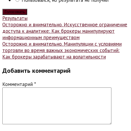
Результаты
Навигация
Осторожно и внимательно. Искусственное ограничение
доступа к аналитике: Как брокеры манипулируют
по
информационным преимуществом
записям
Осторожно и внимательно. Манипуляции с условиями
торговли во время важных экономических событий:
Как брокеры зарабатывают на волатильности
Добавить комментарий
Комментарий
*