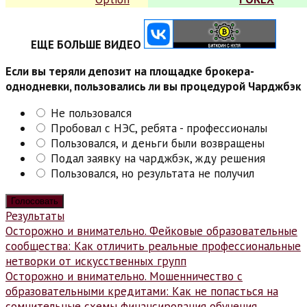
ЕЩЕ БОЛЬШЕ ВИДЕО
Если вы теряли депозит на площадке брокера-
однодневки, пользовались ли вы процедурой Чарджбэк
Не пользовался
Пробовал с НЭС, ребята - профессионалы
Пользовался, и деньги были возвращены
Подал заявку на чарджбэк, жду решения
Пользовался, но результата не получил
Результаты
Навигация
Осторожно и внимательно. Фейковые образовательные
сообщества: Как отличить реальные профессиональные
по
нетворки от искусственных групп
записям
Осторожно и внимательно. Мошенничество с
образовательными кредитами: Как не попасться на
сомнительные схемы финансирования обучения