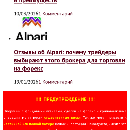
10/03/2026
1 Комментарий
Отзывы об Alpari: почему трейдеры
выбирают этого брокера для торговли
на форекс
19/01/2026
1 Комментарий
!
!
!
!
ПРЕДУПРЕЖДЕНИЕ
!!
!
!
Операции с фондовыми активами, сделки на форекс и криповалютные
операции, могут нести
существенные риски
. Так же могут привести к
частичной или полной потере
Ваших инвестиций. Пожалуйста, имейте это