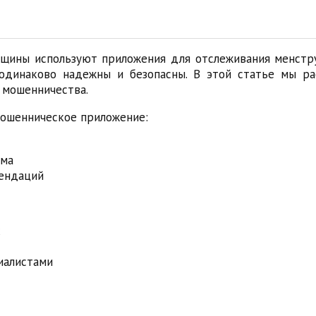
ины используют приложения для отслеживания менстру
одинаково надежны и безопасны. В этой статье мы р
 мошенничества.
мошенническое приложение:
ама
мендаций
х
иалистами