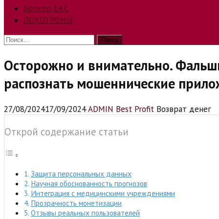
Брокер БКС
ЛОХОТРОНЫ
Найти:
Осторожно и внимательно. Фальш
распознать мошеннические прило
27/08/2024
17/09/2024
ADMIN Best Profit
Возврат денег
Открой содержание статьи
Защита персональных данных
Научная обоснованность прогнозов
Интеграция с медицинскими учреждениями
Прозрачность монетизации
Отзывы реальных пользователей