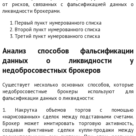
от рисков, связанных с фальсификацией данных о
ликвидности брокерами.
Первый пункт нумерованного списка
Второй пункт нумерованного списка
Третий пункт нумерованного списка
Анализ способов фальсификации
данных о ликвидности у
недобросовестных брокеров
Существует несколько основных способов, которые
недобросовестные брокеры используют для
фальсификации данных о ликвидности:
1. Накрутка объемов торгов с помощью
«нарисованных» сделок между подставными счетами.
Брокер может имитировать торговую активность,
создавая фиктивные сделки купли-продажи между