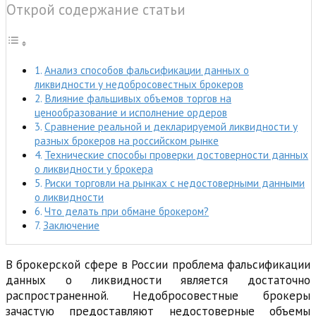
Открой содержание статьи
Анализ способов фальсификации данных о
ликвидности у недобросовестных брокеров
Влияние фальшивых объемов торгов на
ценообразование и исполнение ордеров
Сравнение реальной и декларируемой ликвидности у
разных брокеров на российском рынке
Технические способы проверки достоверности данных
о ликвидности у брокера
Риски торговли на рынках с недостоверными данными
о ликвидности
Что делать при обмане брокером?
Заключение
В брокерской сфере в России проблема фальсификации
данных о ликвидности является достаточно
распространенной. Недобросовестные брокеры
зачастую предоставляют недостоверные объемы