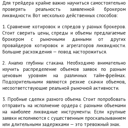
Для трейдера крайне важно научиться самостоятельно
проверять реальность заявленной брокером
ликвидности. Вот несколько действенных способов:
1. Сравнение котировок и спредов у разных брокеров.
Стоит сверить цены, спреды и объемы предлагаемые
брокером с рыночными данными от других
провайдеров котировок и агрегаторов ликвидности.
Большие расхождения — повод насторожиться.
2. Анализ глубины стакана. Необходимо внимательно
изучить распределение объемов заявок по разным
ценовым уровням на различных тайм-фреймах.
Подозрительными являются резкие скачки объемов,
несоответствующие реальной рыночной активности.
3. Пробные сделки разного объема. Стоит попробовать
отправить на исполнение ордера с разными объемами
на наиболее ликвидные инструменты. Если крупные
заявки исполняются с существенным проскальзыванием
или длительными задержками — это тревожный знак.