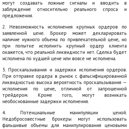
могут создавать ложные сигналы и вводить в
заблуждение относительно реального спроса и
предложения.
2. Невозможность исполнения крупных ордеров по
заявленной цене. Брокер может декларировать
наличие нужного объема по привлекательной цене, но
при попытке исполнить крупный ордер клиента
окажется, что реальной ликвидности нет. Сделка будет
исполнена по худшей цене или вовсе не исполнена.
3. Проскальзывания и задержки исполнения ордеров.
При отправке ордера в рынок с фальсифицированной
ликвидностью высока вероятность проскальзывания —
исполнения по цене, отличной от запрошенной
трейдером. Кроме того, могут возникать
необоснованные задержки исполнения.
4. Потенциальные манипуляции ценой.
Недобросовестные брокеры могут использовать
фальшивые объемы для манипулирования ценовыми