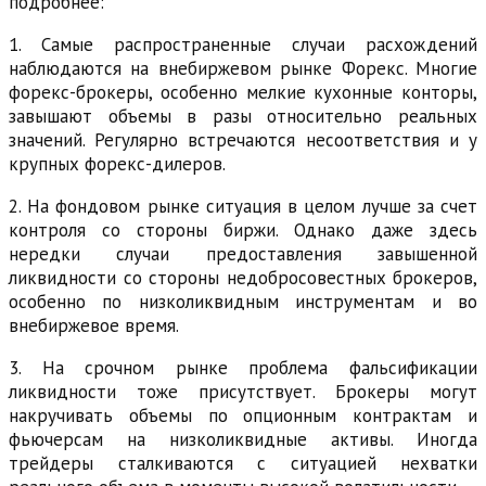
подробнее:
1. Самые распространенные случаи расхождений
наблюдаются на внебиржевом рынке Форекс. Многие
форекс-брокеры, особенно мелкие кухонные конторы,
завышают объемы в разы относительно реальных
значений. Регулярно встречаются несоответствия и у
крупных форекс-дилеров.
2. На фондовом рынке ситуация в целом лучше за счет
контроля со стороны биржи. Однако даже здесь
нередки случаи предоставления завышенной
ликвидности со стороны недобросовестных брокеров,
особенно по низколиквидным инструментам и во
внебиржевое время.
3. На срочном рынке проблема фальсификации
ликвидности тоже присутствует. Брокеры могут
накручивать объемы по опционным контрактам и
фьючерсам на низколиквидные активы. Иногда
трейдеры сталкиваются с ситуацией нехватки