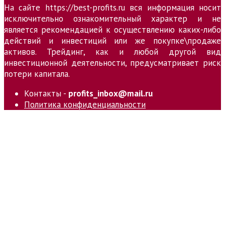
На сайте https://best-profits.ru вся информация носит
исключительно ознакомительный характер и не
является рекомендацией к осуществлению каких-либо
действий и инвестиций или же покупке\продаже
активов. Трейдинг, как и любой другой вид
инвестиционной деятельности, предусматривает риск
потери капитала.
Контакты -
profits_inbox@mail.ru
Политика конфиденциальности