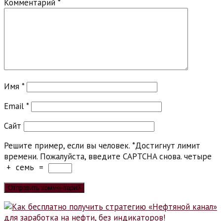
Комментарий
*
Имя
*
Email
*
Сайт
Решите пример, если вы человек.
*
Достигнут лимит
времени. Пожалуйста, введите CAPTCHA снова.
четыре
+
семь
=