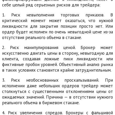
себе целый ряд серьезных рисков для трейдера:
1. Риск невыполнения торговых приказов. В
критический момент может оказаться, что нужной
ликвидности для закрытия позиции просто нет. Или
ордер будет исполнен по очень невыгодной цене из-за
отсутствия реального объема в стакане.
2. Риск манипулирования ценой. Брокер может
искусственно двигать цены в сторону, невыгодную для
клиента, создавая ложные пики ликвидности или
фиктивные пробои уровней. Объективный анализ рынка
в таких условиях становится крайне затруднительным.
3. Риск необоснованных проскальзываний. При
исполнении даже небольших ордеров трейдер может
столкнуться с существенными отклонениями цены от
ожидаемых значений. Причина — в отсутствии нужного
реального объема в биржевом стакане.
4. Риск увеличения спредов. Брокеры с фальшивой