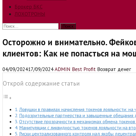
Брокер БКС
ЛОХОТРОНЫ
Найти:
Осторожно и внимательно. Фейко
клиентов: Как не попасться на м
04/09/2024
17/09/2024
ADMIN Best Profit
Возврат денег
Открой содержание статьи
Ловушки в правилах начисления токенов лояльности: на
Подозрительные партнерства и завышенные обещания 
Отсутствие прозрачности в механизмах обмена токенов 
Манипуляции с ликвидностью токенов лояльности на вт
Риски централизованного контроля над якобы децентра