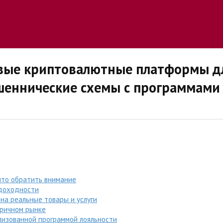
вые криптовалютные платформы дл
ошеннические схемы с программами
 что обратить внимание
доходности
на реальные товары и услуги
оричном рынке
лизованной программой лояльности