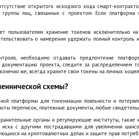
тсутствие открытого исходного кода смарт-контракто
 группы лиц, связанных с проектом. Если платформа 
ает пользователям хранение токенов исключительно на
етельствовать о намерении удержать полный контроль н
нтроля, необходимо отдавать предпочтение платфо
 документацию проекта, следите за распределением т
конечно же, всегда храните свои токены на личных кошел
шеннической схемы?
ной платформы для токенизации лояльности и потеряли
шоты переписок, платежные документы, любые свидетель
анительные органы и регулирующие институты, такие ка
 иска с другими пострадавшими для увеличения шанс
ующихся на криптовалютных делах и защите прав потреб