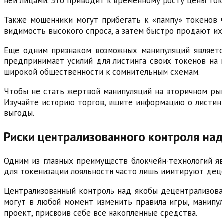
ней лицами. Это приводит к временному росту цены ток
Также мошенники могут прибегать к «пампу» токенов 
видимость высокого спроса, а затем быстро продают их
Еще одним признаком возможных манипуляций являетс
предпринимает усилий для листинга своих токенов на
широкой общественности к сомнительным схемам.
Чтобы не стать жертвой манипуляций на вторичном рын
Изучайте историю торгов, ищите информацию о листин
выгоды.
Риски централизованного контроля на
Одним из главных преимуществ блокчейн-технологий я
для токенизации лояльности часто лишь имитируют деце
Централизованный контроль над якобы децентрализова
могут в любой момент изменить правила игры, манипул
проект, присвоив себе все накопленные средства.