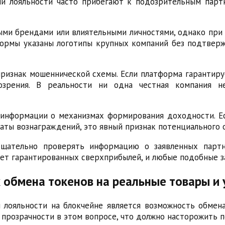
и лояльности часто прибегают к подозрительным парт
ыми брендами или влиятельными личностями, однако пр
тформы указаны логотипы крупных компаний без подтве
изнак мошеннической схемы. Если платформа гарантир
озрения. В реальности ни одна честная компания н
информации о механизмах формирования доходности. Ес
аты вознаграждений, это явный признак потенциального 
щательно проверять информацию о заявленных парт
ает гарантированных сверхприбылей, и любые подобные з
 обмена токенов на реальные товары и 
лояльности на блокчейне является возможность обмена
прозрачности в этом вопросе, что должно насторожить п