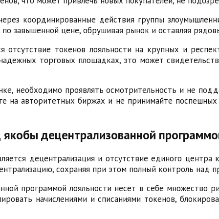
енов, что может привлечь новых покупателей, не подозр
через координированные действия группы злоумышленн
 по завышенной цене, обрушивая рынок и оставляя рядов
я отсутствие токенов лояльности на крупных и респек
 надежных торговых площадках, это может свидетельств
ке, необходимо проявлять осмотрительность и не подда
ге на авторитетных биржах и не принимайте поспешных
д якобы децентрализованной программо
вляется децентрализация и отсутствие единого центра
нтрализацию, сохраняя при этом полный контроль над пр
нной программой лояльности несет в себе множество р
ировать начислениями и списаниями токенов, блокиров