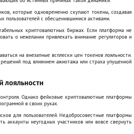
евающих об истинных причинах такой динамики.
иков, которые одновременно скупают токены, создавая
ых пользователей с обесценившимися активами.
табельных криптовалютных биржах. Если платформа не
овать о нежелании привлекать внимание регуляторов и
ваться на внезапные всплески цен токенов лояльности.
 решений под влиянием ажиотажа или страха упущенной
й лояльности
 контроля. Однако фейковые криптовалютные платформы
ограммой в своих руках.
исков для пользователей. Недобросовестные платформы
ать аккаунты неугодных участников или вовсе свернуть