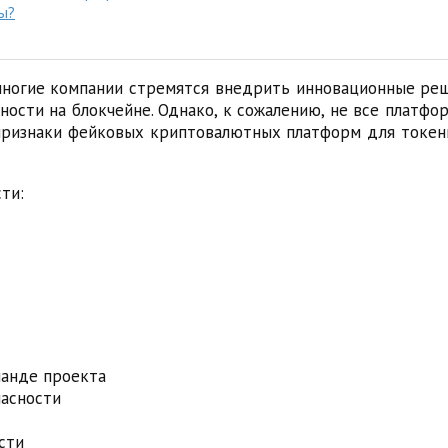
мы?
многие компании стремятся внедрить инновационные ре
ности на блокчейне. Однако, к сожалению, не все платф
признаки фейковых криптовалютных платформ для токени
ти:
манде проекта
пасности
сти