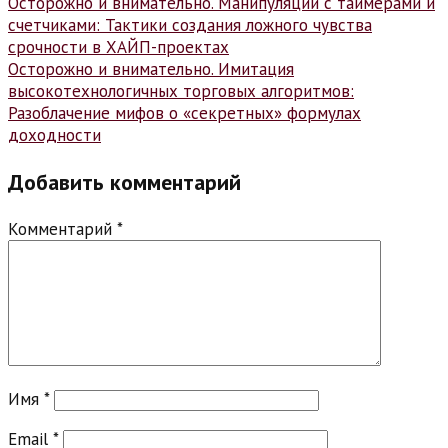
Навигация
Осторожно и внимательно. Манипуляции с таймерами и
счетчиками: Тактики создания ложного чувства
по
срочности в ХАЙП-проектах
записям
Осторожно и внимательно. Имитация
высокотехнологичных торговых алгоритмов:
Разоблачение мифов о «секретных» формулах
доходности
Добавить комментарий
Комментарий
*
Имя
*
Email
*