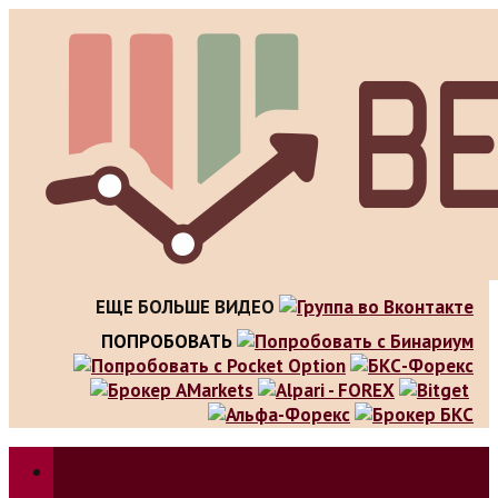
Skip
to
content
ЕЩЕ БОЛЬШЕ ВИДЕО
ПОПРОБОВАТЬ
Зарабатываем на трейдинге, инвестициях. Обзор