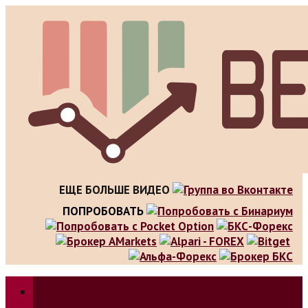
Skip
to
content
ЕЩЕ БОЛЬШЕ ВИДЕО
ПОПРОБОВАТЬ
Зарабатываем на трейдинге, инвестициях. Обзор