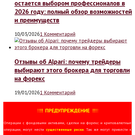
остается выбором профессионалов в
2026 году: полный обзор возможностей
и преимуществ
10/03/2026
1 Комментарий
Отзывы об Alpari: почему трейдеры
выбирают этого брокера для торговли
на форекс
19/01/2026
1 Комментарий
!
!
!
!
ПРЕДУПРЕЖДЕНИЕ
!!
!
!
Операции с фондовыми активами, сделки на форекс и криповалютные
операции, могут нести
существенные риски
. Так же могут привести к