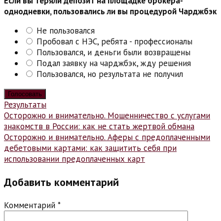
Если вы теряли депозит на площадке брокера-
однодневки, пользовались ли вы процедурой Чарджбэк
Не пользовался
Пробовал с НЭС, ребята - профессионалы
Пользовался, и деньги были возвращены
Подал заявку на чарджбэк, жду решения
Пользовался, но результата не получил
Результаты
Навигация
Осторожно и внимательно. Мошенничество с услугами
знакомств в России: как не стать жертвой обмана
по
Осторожно и внимательно. Аферы с предоплаченными
записям
дебетовыми картами: как защитить себя при
использовании предоплаченных карт
Добавить комментарий
Комментарий
*