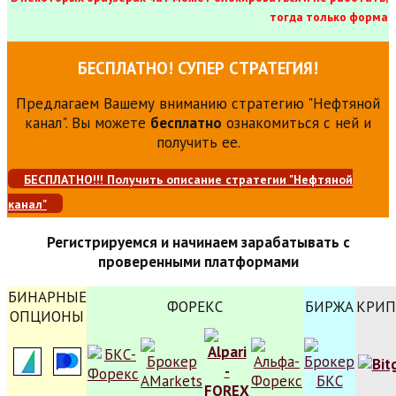
тогда только форма
БЕСПЛАТНО! СУПЕР СТРАТЕГИЯ!
Предлагаем Вашему вниманию стратегию "Нефтяной
канал". Вы можете
бесплатно
ознакомиться с ней и
получить ее.
БЕСПЛАТНО!!! Получить описание стратегии "Нефтяной
канал"
Регистрируемся и начинаем зарабатывать с
проверенными платформами
БИНАРНЫЕ
ФОРЕКС
БИРЖА
КРИП
ОПЦИОНЫ