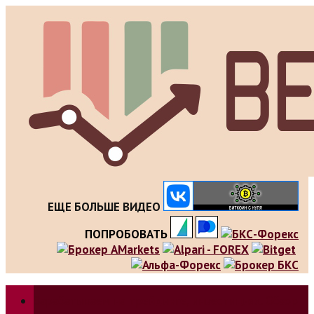
Skip
to
content
ЕЩЕ БОЛЬШЕ ВИДЕО
ПОПРОБОВАТЬ
Зарабатываем на трейдинге, инвестициях. Обзор