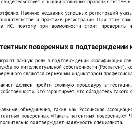
 свидетельствует о знании различных правовых систем и
ртфолио. Наличие недавних успешных регистраций указ
онодательстве и практике регистрации. При этом ва
ов ИС, поэтому при возможности стоит проверить 
атентных поверенных в подтверждении 
грают важную роль в подтверждении квалификации специ
ужба по интеллектуальной собственности (Роспатент), 
оверенного являются серьезным индикатором профессиона
иалист должен пройти сложную процедуру аттестации
собственности. Это гарантирует, что обладатель таког
альные объединения, такие как Российская ассоциац
атентных поверенных «Палата патентных поверенных». Ч
ополнительно подтверждает надежность специалиста.