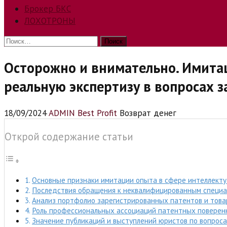
Брокер БКС
ЛОХОТРОНЫ
Найти:
Осторожно и внимательно. Имитац
реальную экспертизу в вопросах 
18/09/2024
ADMIN Best Profit
Возврат денег
Открой содержание статьи
Основные признаки имитации опыта в сфере интеллекту
Последствия обращения к неквалифицированным специа
Анализ портфолио зарегистрированных патентов и това
Роль профессиональных ассоциаций патентных повере
Значение публикаций и выступлений юристов по вопрос