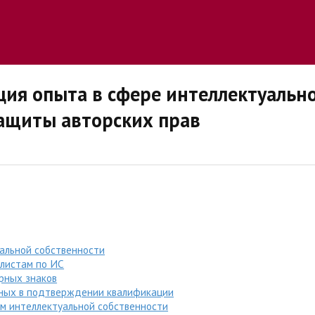
ия опыта в сфере интеллектуально
защиты авторских прав
альной собственности
листам по ИС
рных знаков
нных в подтверждении квалификации
ам интеллектуальной собственности