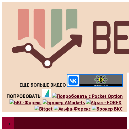
Skip
to
content
ЕЩЕ БОЛЬШЕ ВИДЕО
ПОПРОБОВАТЬ
Зарабатываем на трейдинге, инвестициях. Обзор