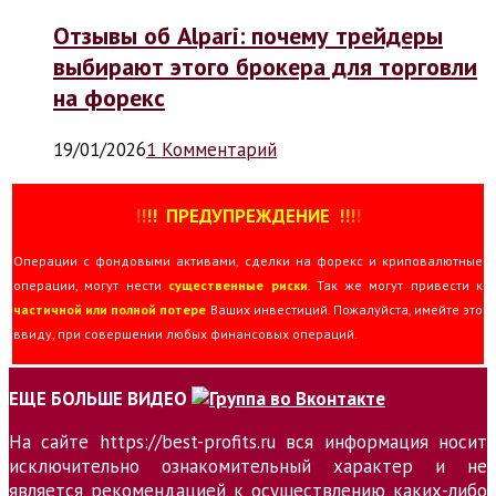
Отзывы об Alpari: почему трейдеры
выбирают этого брокера для торговли
на форекс
19/01/2026
1 Комментарий
!
!
!
!
ПРЕДУПРЕЖДЕНИЕ
!!
!
!
Операции с фондовыми активами, сделки на форекс и криповалютные
операции, могут нести
существенные риски
. Так же могут привести к
частичной или полной потере
Ваших инвестиций. Пожалуйста, имейте это
ввиду, при совершении любых финансовых операций.
ЕЩЕ БОЛЬШЕ ВИДЕО
На сайте https://best-profits.ru вся информация носит
исключительно ознакомительный характер и не
является рекомендацией к осуществлению каких-либо