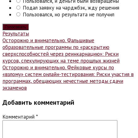
Пользовался, и деньги были возвращены
Подал заявку на чарджбэк, жду решения
Пользовался, но результата не получил
Результаты
Навигация
Осторожно и внимательно. Фальшивые
образовательные программы по «раскрытию
по
сверхспособностей через реинкарнацию»: Риски
записям
курсов, спекулирующих на теме прошлых жизней
Осторожно и внимательно. Фейковые курсы по
«взлому» систем онлайн-тестирования: Риски участия в
программах, обещающих нечестные методы сдачи
экзаменов
Добавить комментарий
Комментарий
*