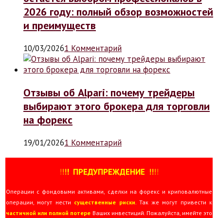
2026 году: полный обзор возможностей
и преимуществ
10/03/2026
1 Комментарий
Отзывы об Alpari: почему трейдеры
выбирают этого брокера для торговли
на форекс
19/01/2026
1 Комментарий
!
!
!
!
ПРЕДУПРЕЖДЕНИЕ
!!
!
!
Операции с фондовыми активами, сделки на форекс и криповалютные
операции, могут нести
существенные риски
. Так же могут привести к
частичной или полной потере
Ваших инвестиций. Пожалуйста, имейте это