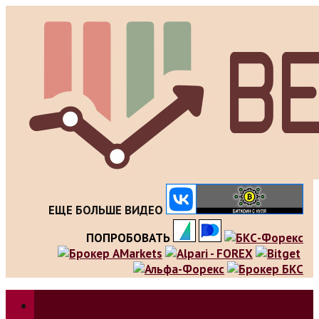
Skip
to
content
ЕЩЕ БОЛЬШЕ ВИДЕО
ПОПРОБОВАТЬ
Зарабатываем на трейдинге, инвестициях. Обзор