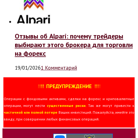
Отзывы об Alpari: почему трейдеры
выбирают этого брокера для торговли
на форекс
19/01/2026
1 Комментарий
!
!
!
!
ПРЕДУПРЕЖДЕНИЕ
!!
!
!
Операции с фондовыми активами, сделки на форекс и криповалютные
операции, могут нести
существенные риски
. Так же могут привести к
частичной или полной потере
Ваших инвестиций. Пожалуйста, имейте это
ввиду, при совершении любых финансовых операций.