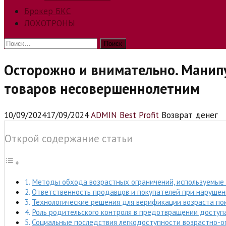
Брокер БКС
ЛОХОТРОНЫ
Найти:
Осторожно и внимательно. Манип
товаров несовершеннолетним
10/09/2024
17/09/2024
ADMIN Best Profit
Возврат денег
Открой содержание статьи
Методы обхода возрастных ограничений, используемые
Ответственность продавцов и покупателей при нарушен
Технологические решения для верификации возраста по
Роль родительского контроля в предотвращении доступ
Социальные последствия легкодоступности возрастно-