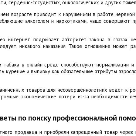
ти, сердечно-сосудистых, онкологических и других тяже
нем возрасте приводит к нарушениям в работе нервной 
ребляющие алкоголем и наркотиками, чаще совершают 
ез интернет подрывает авторитет закона в глазах н
следует никакого наказания. Такое отношение может р
и табака в онлайн-среде способствуют нормализации и
 курение и выпивку как обязательные атрибуты взросло
аниченных товаров для несовершеннолетних ведет к рос
громные экономические потери из-за необходимости л
советы по поиску профессиональной пом
тного продавца и приобрели запрещенный товар через 