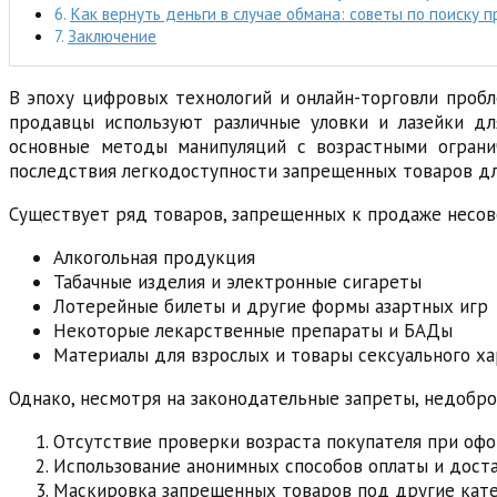
Как вернуть деньги в случае обмана: советы по поиску
Заключение
В эпоху цифровых технологий и онлайн-торговли проб
продавцы используют различные уловки и лазейки дл
основные методы манипуляций с возрастными огранич
последствия легкодоступности запрещенных товаров дл
Существует ряд товаров, запрещенных к продаже несов
Алкогольная продукция
Табачные изделия и электронные сигареты
Лотерейные билеты и другие формы азартных игр
Некоторые лекарственные препараты и БАДы
Материалы для взрослых и товары сексуального х
Однако, несмотря на законодательные запреты, недобро
Отсутствие проверки возраста покупателя при офо
Использование анонимных способов оплаты и дост
Маскировка запрещенных товаров под другие кат