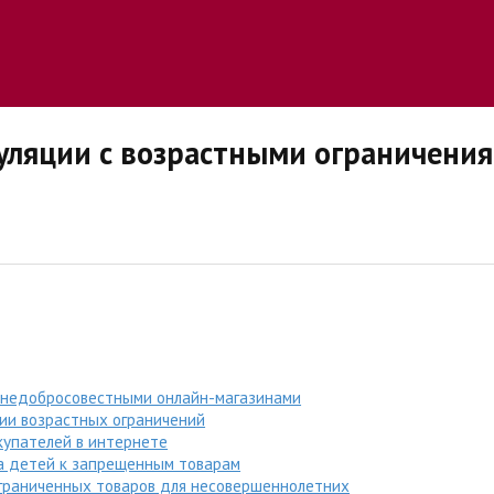
уляции с возрастными ограничени
 недобросовестными онлайн-магазинами
ии возрастных ограничений
купателей в интернете
а детей к запрещенным товарам
ограниченных товаров для несовершеннолетних