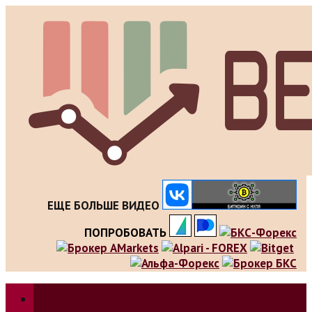
Skip
to
content
ЕЩЕ БОЛЬШЕ ВИДЕО
ПОПРОБОВАТЬ
Зарабатываем на трейдинге, инвестициях. Обзор