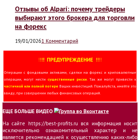
Отзывы об Alpari: почему трейдеры
выбирают этого брокера для торговли
на форекс
19/01/2026
1 Комментарий
!
!
!
!
ПРЕДУПРЕЖДЕНИЕ
!!
!
!
Операции с фондовыми активами, сделки на форекс и криповалютные
операции, могут нести
существенные риски
. Так же могут привести к
частичной или полной потере
Ваших инвестиций. Пожалуйста, имейте это
ввиду, при совершении любых финансовых операций.
ЕЩЕ БОЛЬШЕ ВИДЕО
На сайте https://best-profits.ru вся информация носит
исключительно ознакомительный характер и не
является рекомендацией к осуществлению каких-либо