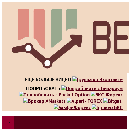
Skip
to
content
ЕЩЕ БОЛЬШЕ ВИДЕО
ПОПРОБОВАТЬ
Зарабатываем на трейдинге, инвестициях. Обзор