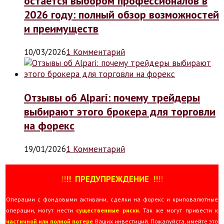
остается выбором профессионалов в
2026 году: полный обзор возможностей
и преимуществ
10/03/2026
1 Комментарий
Отзывы об Alpari: почему трейдеры
выбирают этого брокера для торговли
на форекс
19/01/2026
1 Комментарий
!
!
!
!
ПРЕДУПРЕЖДЕНИЕ
!!
!
!
Операции с фондовыми активами, сделки на форекс и криповалютные
операции, могут нести
существенные риски
. Так же могут привести к
частичной или полной потере
Ваших инвестиций. Пожалуйста, имейте это