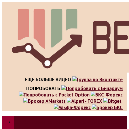
Skip
to
content
ЕЩЕ БОЛЬШЕ ВИДЕО
ПОПРОБОВАТЬ
Зарабатываем на трейдинге, инвестициях. Обзор