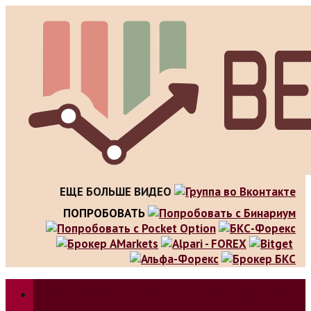
Skip
to
content
ЕЩЕ БОЛЬШЕ ВИДЕО
ПОПРОБОВАТЬ
Зарабатываем на трейдинге, инвестициях. Обзор