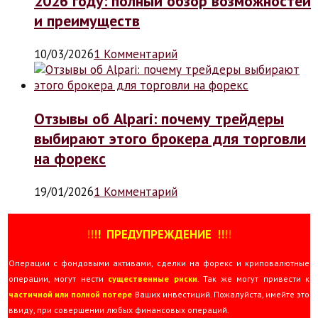
2026 году: полный обзор возможностей
и преимуществ
10/03/2026
1 Комментарий
Отзывы об Alpari: почему трейдеры
выбирают этого брокера для торговли
на форекс
19/01/2026
1 Комментарий
!
!
!
!
ПРЕДУПРЕЖДЕНИЕ
!!
!
!
Операции с фондовыми активами, сделки на форекс и криповалютные
операции, могут нести
существенные риски
. Так же могут привести к
частичной или полной потере
Ваших инвестиций. Пожалуйста, имейте это
ввиду, при совершении любых финансовых операций.