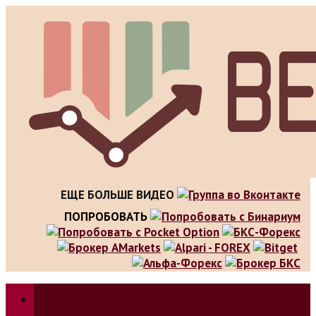
Skip
to
content
ЕЩЕ БОЛЬШЕ ВИДЕО
ПОПРОБОВАТЬ
Зарабатываем на трейдинге, инвестициях. Обзор