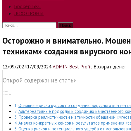
Брокер БКС
ЛОХОТРОНЫ
Найти:
Осторожно и внимательно. Мошен
техникам» создания вирусного ко
12/09/2024
17/09/2024
ADMIN Best Profit
Возврат денег
Открой содержание статьи
Основные риски курсов по созданию вирусного контента
Альтернативные подходы к созданию качественного ко
Проверка реалистичности и этичности обещаний «мгнов
Анализ конкретных кейсов и результатов применения «с
Оценка рисков и потенциального ущерба от использова