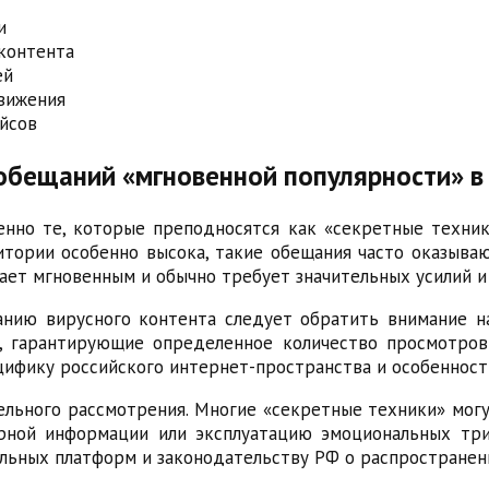
и
 контента
ей
вижения
йсов
 обещаний «мгновенной популярности» в
енно те, которые преподносятся как «секретные техник
итории особенно высока, такие обещания часто оказыва
ает мгновенным и обычно требует значительных усилий и
нию вирусного контента следует обратить внимание н
 гарантирующие определенное количество просмотров
ецифику российского интернет-пространства и особеннос
ьного рассмотрения. Многие «секретные техники» могу
ерной информации или эксплуатацию эмоциональных три
альных платформ и законодательству РФ о распространен