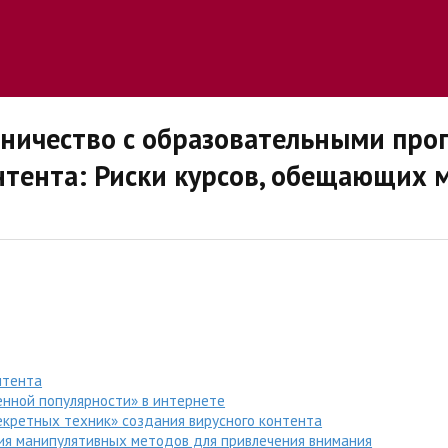
ничество с образовательными про
нтента: Риски курсов, обещающих 
нтента
енной популярности» в интернете
екретных техник» создания вирусного контента
ния манипулятивных методов для привлечения внимания