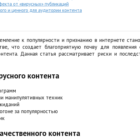
фекта от «вирусных» публикаций
ого и ценного для аудитории контента
емление к популярности и признанию в интернете стан
тве, что создает благоприятную почву для появлени
нтента. Данная статья рассматривает риски и последс
русного контента
ограмм
ии манипулятивных техник
ожиданий
огоне за популярностью
ик
ачественного контента