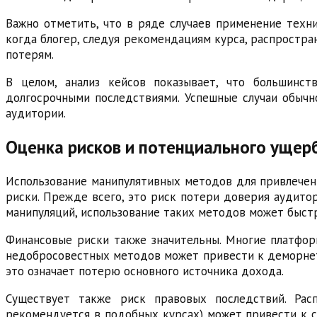
Важно отметить, что в ряде случаев применение техн
когда блогер, следуя рекомендациям курса, распростр
потерям.
В целом, анализ кейсов показывает, что большинс
долгосрочными последствиями. Успешные случаи обычн
аудитории.
Оценка рисков и потенциального ущер
Использование манипулятивных методов для привлечени
риски. Прежде всего, это риск потери доверия аудитор
манипуляций, использование таких методов может быстр
Финансовые риски также значительны. Многие платформ
недобросовестных методов может привести к деморнети
это означает потерю основного источника дохода.
Существует также риск правовых последствий. Рас
рекомендуется в подобных курсах) может привести к с