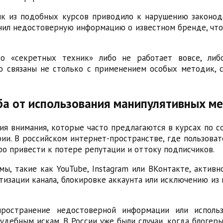
ик из подобных курсов приводило к нарушению законода
анил недостоверную информацию о известном бренде, чт
тво «секретных техник» либо не работает вовсе, ли
о связаны не столько с применением особых методик, 
ба от использования манипулятивных м
я внимания, которые часто предлагаются в курсах по со
ии. В российском интернет-пространстве, где пользова
о привести к потере репутации и оттоку подписчиков.
ы, такие как YouTube, Instagram или ВКонтакте, актив
зации канала, блокировке аккаунта или исключению из 
пространение недостоверной информации или использ
удебным искам. В России уже были случаи, когда блоге