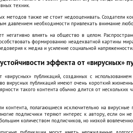
ивных техник.
х методов также не стоит недооценивать. Создатели ко
нным давлением необходимости привлекать внимание любо
т негативно влиять на общество в целом. Распростра
особствовать формированию неадекватной картины мира
недоверия к медиа и усиление социальной напряженности
 устойчивости эффекта от «вирусных» п
т «вирусных» публикаций, созданных с использованием
во вирусных публикаций имеют очень короткий жизненны
рности такого контента обычно длится от нескольких ч
ли контента, полагающиеся исключительно на вирусные 
многие подписчики теряют интерес к автору, если он 
 большим количеством подписчиков, но низкой вовлеченн
ирусные публикации могут иметь неожиданные долгоср