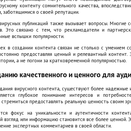
русному контенту сомнительного качества, впоследстви
, заботящимися о своей репутации.
 вирусных публикаций также вызывает вопросы. Многие с
. Это связано с тем, что рекламодатели и партнерс
очные вспышки популярности.
пех в создании контента связан не столько с умением с
остоянно предоставляя ценный и релевантный контент. 
тории, а не погони за кратковременной популярностью.
анию качественного и ценного для ауд
ания вирусного контента, существуют более надежные 
ляется глубокое понимание интересов и потребност
 стремиться предоставлять реальную ценность своим зри
ся фокус на уникальности и аутентичности контента
 взгляд или информацию становится все более ценной. Э
ение экспертных комментариев в своей области.