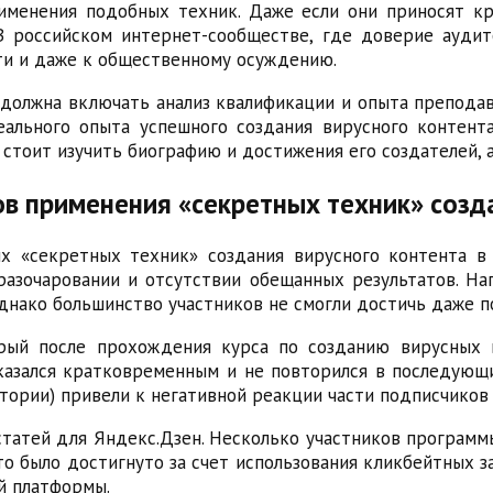
менения подобных техник. Даже если они приносят кр
В российском интернет-сообществе, где доверие аудит
ти и даже к общественному осуждению.
 должна включать анализ квалификации и опыта препода
еального опыта успешного создания вирусного контент
стоит изучить биографию и достижения его создателей, а
ов применения «секретных техник» созд
х «секретных техник» создания вирусного контента в 
разочаровании и отсутствии обещанных результатов. На
 однако большинство участников не смогли достичь даже п
рый после прохождения курса по созданию вирусных 
азался кратковременным и не повторился в последующи
ории) привели к негативной реакции части подписчиков 
статей для Яндекс.Дзен. Несколько участников программ
то было достигнуто за счет использования кликбейтных з
й платформы.