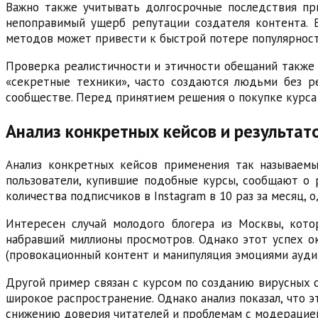
Важно также учитывать долгосрочные последствия при
непоправимый ущерб репутации создателя контента. 
методов может привести к быстрой потере популярнос
Проверка реалистичности и этичности обещаний также
«секретные техники», часто создаются людьми без р
сообществе. Перед принятием решения о покупке курса 
Анализ конкретных кейсов и результат
Анализ конкретных кейсов применения так называемы
пользователи, купившие подобные курсы, сообщают о 
количества подписчиков в Instagram в 10 раз за месяц,
Интересен случай молодого блогера из Москвы, кото
набравший миллионы просмотров. Однако этот успех ок
(провокационный контент и манипуляция эмоциями аудит
Другой пример связан с курсом по созданию вирусных 
широкое распространение. Однако анализ показал, что э
снижению доверия читателей и проблемам с модерацие