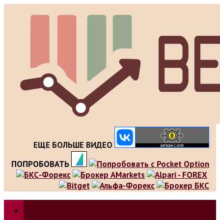
Skip
to
content
ЕЩЕ БОЛЬШЕ ВИДЕО
ПОПРОБОВАТЬ
Зарабатываем на трейдинге, инвестициях. Обзор