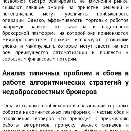
позволяют быстро реагировать на изменения рынка,
снижают влияние эмоций на принятие решений и
потенциально могут увеличить прибыльность
операций. Однако, эффективность торговых роботов
напрямую зависит от качества и надежности
брокерской платформы, на которой они применяются.
Недобросовестные брокеры используют различные
уловки и манипуляции, которые могут свести на нет
все преимущества автоматизации и привести к
серьезным финансовым потерям.
Анализ типичных проблем и сбоев в
работе алгоритмических стратегий у
недобросовестных брокеров
Одна из главных проблем при использовании торговых
роботов на сомнительных платформах — частые сбои и
отключения серверов. Это приводит к прерыванию
работы алгоритмов, пропуску важных сигналов и