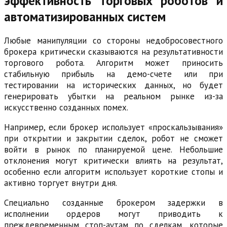
эффективность торговых роботов и
автоматизированных систем
Любые манипуляции со стороны недобросовестного
брокера критически сказываются на результативности
торгового робота. Алгоритм может приносить
стабильную прибыль на демо-счете или при
тестировании на исторических данных, но будет
генерировать убытки на реальном рынке из-за
искусственно созданных помех.
Например, если брокер использует «проскальзывания»
при открытии и закрытии сделок, робот не сможет
войти в рынок по планируемой цене. Небольшие
отклонения могут критически влиять на результат,
особенно если алгоритм использует короткие стопы и
активно торгует внутри дня.
Специально созданные брокером задержки в
исполнении ордеров могут приводить к
преждевременным стоп-аутам по сделкам, которые