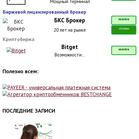
Мощный терминал
Биржевой лицензированный брокер
БКС Брокер
ПЕРЕЙТИ
20 лет на рынке
ОТЗЫВЫ
Криптобиржа
Bitget
ПЕРЕЙТИ
Возможности...
Полезно всем:
ПОСЛЕДНИЕ ЗАПИСИ