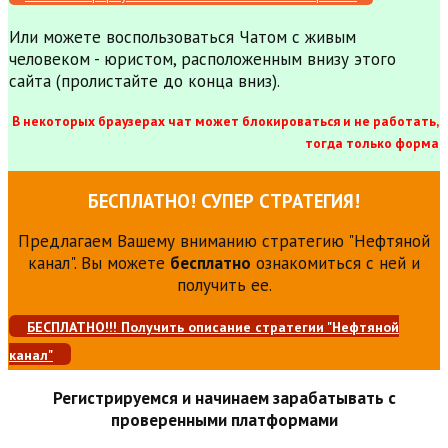
Или можете воспользоваться Чатом с живым
человеком - юристом, расположенным внизу этого
сайта (пролистайте до конца вниз).
В некоторых браузерах чат может блокироваться и не работать,
тогда только форма
БЕСПЛАТНО! СУПЕР СТРАТЕГИЯ!
Предлагаем Вашему вниманию стратегию "Нефтяной
канал". Вы можете
бесплатно
ознакомиться с ней и
получить ее.
БЕСПЛАТНО!!! Получить описание стратегии "Нефтяной
канал"
Регистрируемся и начинаем зарабатывать с
проверенными платформами