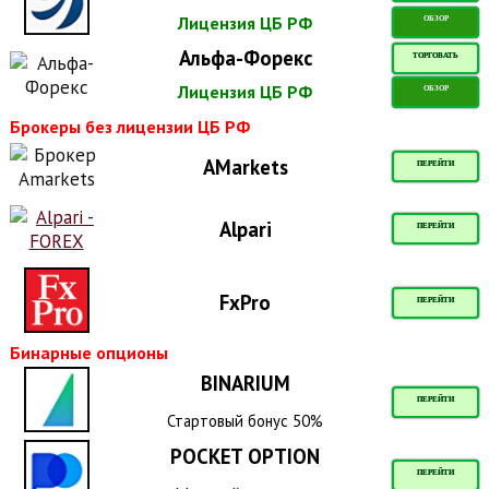
Лицензия ЦБ РФ
ОБЗОР
Альфа-Форекс
ТОРГОВАТЬ
Лицензия ЦБ РФ
ОБЗОР
Брокеры без лицензии ЦБ РФ
AMarkets
ПЕРЕЙТИ
Alpari
ПЕРЕЙТИ
FxPro
ПЕРЕЙТИ
Бинарные опционы
BINARIUM
ПЕРЕЙТИ
Стартовый бонус 50%
POCKET OPTION
ПЕРЕЙТИ