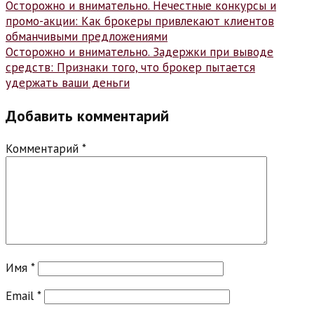
Навигация
Осторожно и внимательно. Нечестные конкурсы и
промо-акции: Как брокеры привлекают клиентов
по
обманчивыми предложениями
записям
Осторожно и внимательно. Задержки при выводе
средств: Признаки того, что брокер пытается
удержать ваши деньги
Добавить комментарий
Комментарий
*
Имя
*
Email
*