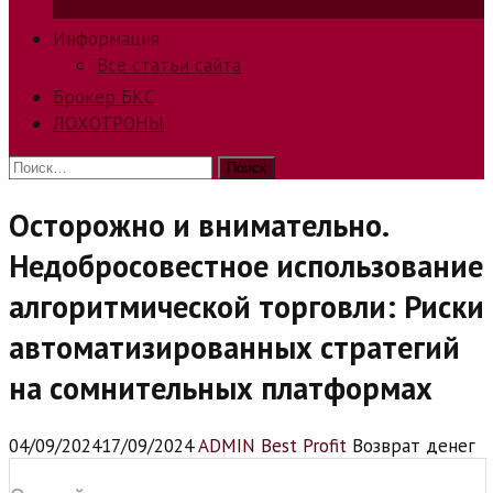
способов заработка в интернете.
Информация
Все статьи сайта
Брокер БКС
ЛОХОТРОНЫ
Найти:
Осторожно и внимательно.
Недобросовестное использование
алгоритмической торговли: Риски
автоматизированных стратегий
на сомнительных платформах
04/09/2024
17/09/2024
ADMIN Best Profit
Возврат денег