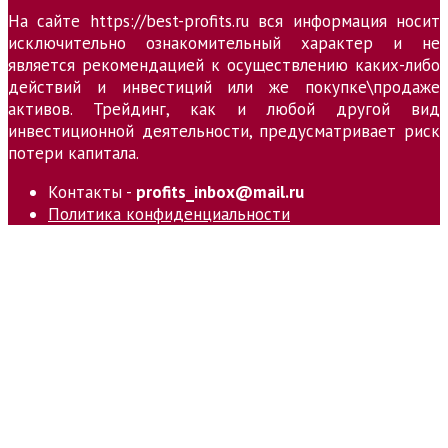
На сайте https://best-profits.ru вся информация носит
исключительно ознакомительный характер и не
является рекомендацией к осуществлению каких-либо
действий и инвестиций или же покупке\продаже
активов. Трейдинг, как и любой другой вид
инвестиционной деятельности, предусматривает риск
потери капитала.
Контакты -
profits_inbox@mail.ru
Политика конфиденциальности