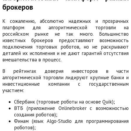
брокеров
К сожалению, абсолютно надежных и прозрачных
платформ для алгоритмической торговли на
российском рынке не так много. Большинство
известных брокеров предоставляют возможность
подключения торговых роботов, но не раскрывают
деталей их исполнения и не дают гарантий отсутствия
вмешательства в процесс.
В рейтингах доверия инвесторов в части
алгоритмической торговли лидируют крупные банки и
инвестиционные компании с государственным
участием:
Сбербанк (торговые роботы на основе Quik);
ВТБ (приложение Onlinebroker с возможностью
создания роботов);
Финам (язык Algo-Studio для программирования
роботов);