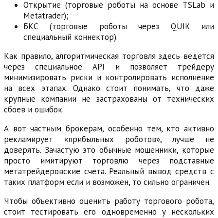
Открытие (торговые роботы на основе TSLab и
Metatrader);
БКС (торговые роботы через QUIK или
специальный коннектор).
Как правило, алгоритмическая торговля здесь ведется
через специальное API и позволяет трейдеру
минимизировать риски и контролировать исполнение
на всех этапах. Однако стоит понимать, что даже
крупные компании не застрахованы от технических
сбоев и ошибок.
А вот частным брокерам, особенно тем, кто активно
рекламирует «прибыльных роботов», лучше не
доверять. Зачастую это обычные мошенники, которые
просто имитируют торговлю через подставные
метатрейдеровские счета. Реальный вывод средств с
таких платформ если и возможен, то сильно ограничен.
Чтобы объективно оценить работу торгового робота,
стоит тестировать его одновременно у нескольких