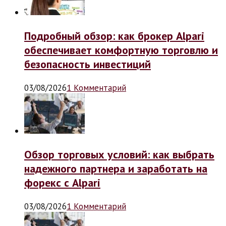
Подробный обзор: как брокер Alpari
обеспечивает комфортную торговлю и
безопасность инвестиций
03/08/2026
1 Комментарий
Обзор торговых условий: как выбрать
надежного партнера и заработать на
форекс с Alpari
03/08/2026
1 Комментарий