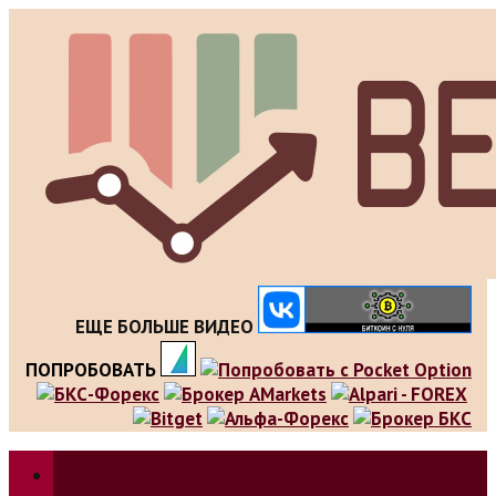
Skip
to
content
ЕЩЕ БОЛЬШЕ ВИДЕО
ПОПРОБОВАТЬ
Зарабатываем на трейдинге, инвестициях. Обзор