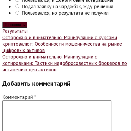
Подал заявку на чарджбэк, жду решения
Пользовался, но результата не получил
Результаты
Навигация
Осторожно и внимательно. Манипуляции с курсами
криптовалют: Особенности мошенничества на рынке
по
цифровых активов
записям
Осторожно и внимательно. Манипуляции с
котировками: Тактики недобросовестных брокеров по
искажению цен активов
Добавить комментарий
Комментарий
*