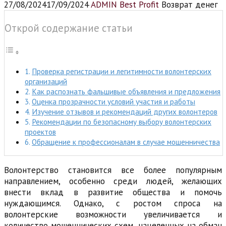
27/08/2024
17/09/2024
ADMIN Best Profit
Возврат денег
Открой содержание статьи
Проверка регистрации и легитимности волонтерских
организаций
Как распознать фальшивые объявления и предложения
Оценка прозрачности условий участия и работы
Изучение отзывов и рекомендаций других волонтеров
Рекомендации по безопасному выбору волонтерских
проектов
Обращение к профессионалам в случае мошенничества
Волонтерство становится все более популярным
направлением, особенно среди людей, желающих
внести вклад в развитие общества и помочь
нуждающимся. Однако, с ростом спроса на
волонтерские возможности увеличивается и
количество мошеннических схем, нацеленных на обман