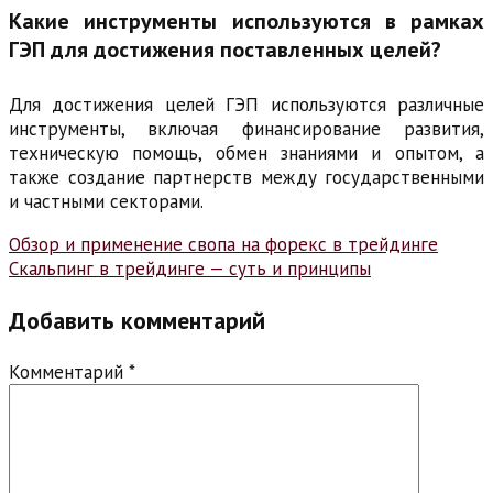
Какие инструменты используются в рамках
ГЭП для достижения поставленных целей?
Для достижения целей ГЭП используются различные
инструменты, включая финансирование развития,
техническую помощь, обмен знаниями и опытом, а
также создание партнерств между государственными
и частными секторами.
Навигация
Обзор и применение свопа на форекс в трейдинге
Скальпинг в трейдинге — суть и принципы
по
записям
Добавить комментарий
Комментарий
*