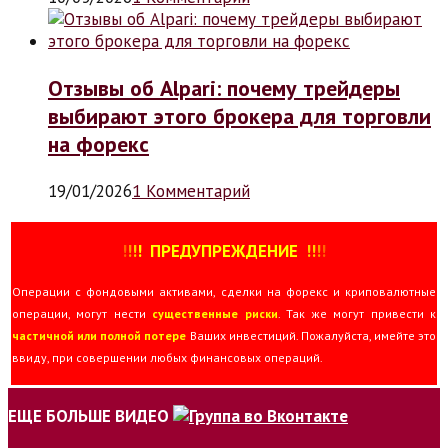
Отзывы об Alpari: почему трейдеры
выбирают этого брокера для торговли
на форекс
19/01/2026
1 Комментарий
!
!
!
!
ПРЕДУПРЕЖДЕНИЕ
!!
!
!
Операции с фондовыми активами, сделки на форекс и криповалютные
операции, могут нести
существенные риски
. Так же могут привести к
частичной или полной потере
Ваших инвестиций. Пожалуйста, имейте это
ввиду, при совершении любых финансовых операций.
ЕЩЕ БОЛЬШЕ ВИДЕО