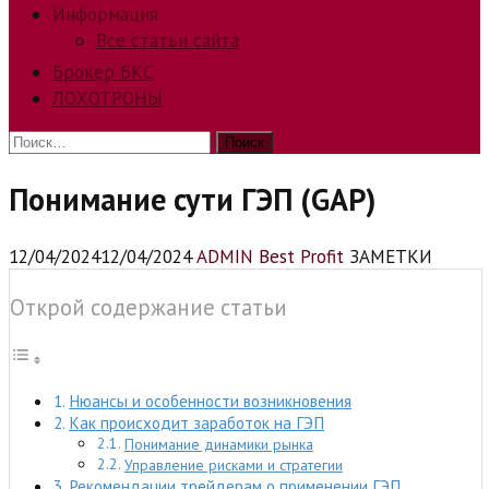
Информация
Все статьи сайта
Брокер БКС
ЛОХОТРОНЫ
Найти:
Понимание сути ГЭП (GAP)
12/04/2024
12/04/2024
ADMIN Best Profit
ЗАМЕТКИ
Открой содержание статьи
Нюансы и особенности возникновения
Как происходит заработок на ГЭП
Понимание динамики рынка
Управление рисками и стратегии
Рекомендации трейдерам о применении ГЭП