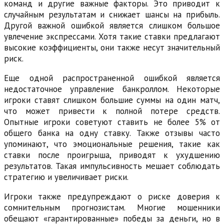
команд и другие важные факторы. Это приводит к
случайным результатам и снижает шансы на прибыль.
Другой важной ошибкой является слишком большое
увлечение экспрессами. Хотя такие ставки предлагают
высокие коэффициенты, они также несут значительный
риск.
Еще одной распространенной ошибкой является
недостаточное управление банкроллом. Некоторые
игроки ставят слишком большие суммы на один матч,
что может привести к полной потере средств.
Опытные игроки советуют ставить не более 5% от
общего банка на одну ставку. Также отзывы часто
упоминают, что эмоциональные решения, такие как
ставки после проигрыша, приводят к ухудшению
результатов. Такая импульсивность мешает соблюдать
стратегию и увеличивает риски.
Игроки также предупреждают о риске доверия к
сомнительным прогнозистам. Многие мошенники
обещают «гарантированные» победы за деньги, но в