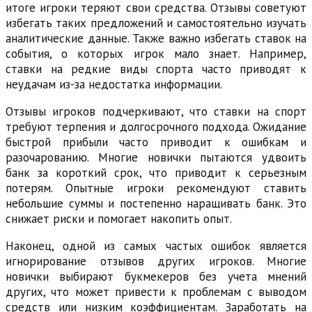
итоге игроки теряют свои средства. Отзывы советуют
избегать таких предложений и самостоятельно изучать
аналитические данные. Также важно избегать ставок на
события, о которых игрок мало знает. Например,
ставки на редкие виды спорта часто приводят к
неудачам из-за недостатка информации.
Отзывы игроков подчеркивают, что ставки на спорт
требуют терпения и долгосрочного подхода. Ожидание
быстрой прибыли часто приводит к ошибкам и
разочарованию. Многие новички пытаются удвоить
банк за короткий срок, что приводит к серьезным
потерям. Опытные игроки рекомендуют ставить
небольшие суммы и постепенно наращивать банк. Это
снижает риски и помогает накопить опыт.
Наконец, одной из самых частых ошибок является
игнорирование отзывов других игроков. Многие
новички выбирают букмекеров без учета мнений
других, что может привести к проблемам с выводом
средств или низким коэффициентам. Заработать на