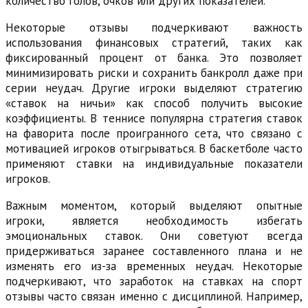
количество голов, очков или других показателей.
Некоторые отзывы подчеркивают важность
использования финансовых стратегий, таких как
фиксированный процент от банка. Это позволяет
минимизировать риски и сохранить банкролл даже при
серии неудач. Другие игроки выделяют стратегию
«ставок на ничьи» как способ получить высокие
коэффициенты. В теннисе популярна стратегия ставок
на фаворита после проигранного сета, что связано с
мотивацией игроков отыгрываться. В баскетболе часто
применяют ставки на индивидуальные показатели
игроков.
Важным моментом, который выделяют опытные
игроки, является необходимость избегать
эмоциональных ставок. Они советуют всегда
придерживаться заранее составленного плана и не
изменять его из-за временных неудач. Некоторые
подчеркивают, что заработок на ставках на спорт
отзывы часто связан именно с дисциплиной. Например,