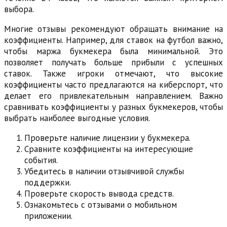
выбора.
Многие отзывы рекомендуют обращать внимание на
коэффициенты. Например, для ставок на футбол важно,
чтобы маржа букмекера была минимальной. Это
позволяет получать больше прибыли с успешных
ставок. Также игроки отмечают, что высокие
коэффициенты часто предлагаются на киберспорт, что
делает его привлекательным направлением. Важно
сравнивать коэффициенты у разных букмекеров, чтобы
выбрать наиболее выгодные условия.
Проверьте наличие лицензии у букмекера.
Сравните коэффициенты на интересующие
события.
Убедитесь в наличии отзывчивой службы
поддержки.
Проверьте скорость вывода средств.
Ознакомьтесь с отзывами о мобильном
приложении.