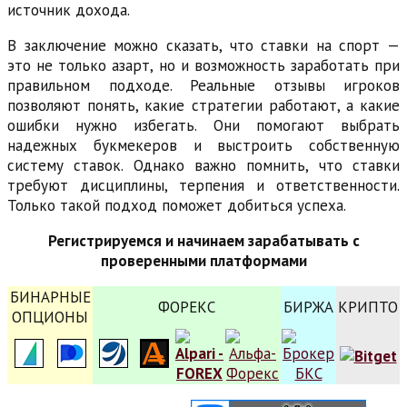
источник дохода.
В заключение можно сказать, что ставки на спорт —
это не только азарт, но и возможность заработать при
правильном подходе. Реальные отзывы игроков
позволяют понять, какие стратегии работают, а какие
ошибки нужно избегать. Они помогают выбрать
надежных букмекеров и выстроить собственную
систему ставок. Однако важно помнить, что ставки
требуют дисциплины, терпения и ответственности.
Только такой подход поможет добиться успеха.
Регистрируемся и начинаем зарабатывать с
проверенными платформами
БИНАРНЫЕ
ФОРЕКС
БИРЖА
КРИПТО
ОПЦИОНЫ