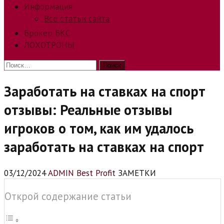
Информация
Все статьи сайта
Брокер БКС
ЛОХОТРОНЫ
Найти:
Заработать на ставках на спорт
отзывы: Реальные отзывы
игроков о том, как им удалось
заработать на ставках на спорт
03/12/2024
ADMIN Best Profit
ЗАМЕТКИ
Открой содержание статьи