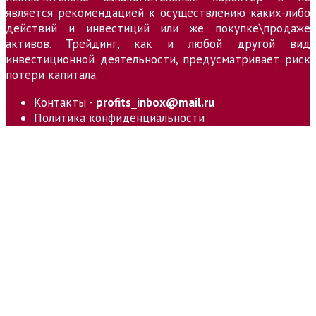
является рекомендацией к осуществлению каких-либо
действий и инвестиций или же покупке\продаже
активов. Трейдинг, как и любой другой вид
инвестиционной деятельности, предусматривает риск
потери капитала.
Контакты -
profits_inbox@mail.ru
Политика конфиденциальности