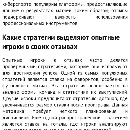
киберспорте популярны платформы, предоставляющие
данные о результатах матчей. Таким образом, отзывы
подчеркивают важность использования
профессиональных инструментов.
Какие стратегии выделяют опытные
игроки в своих отзывах
Опытные игроки в отзывах часто делятся
проверенными стратегиями, которые они используют
для достижения успеха. Одной из самых популярных
стратегий является ставка на фаворитов, особенно в
футбольных матчах. Эта стратегия основывается на
анализе формы команд и статистики их выступлений.
Другие игроки предпочитают стратегию догонов, где
увеличивается размер ставки после проигрыша. Данная
методика требует четкого планирования и
дисциплины. Еще одной распространенной стратегией
является ставка на тоталы, где игроки анализируют