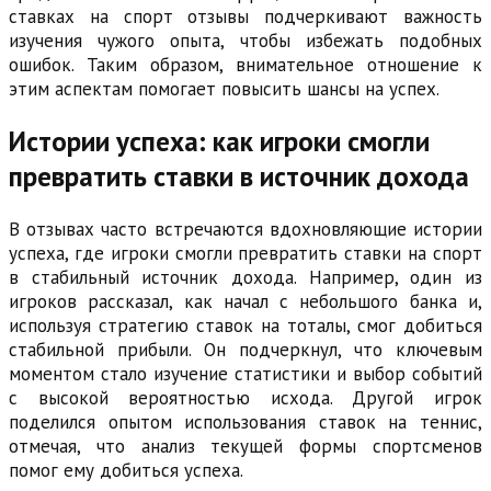
ставках на спорт отзывы подчеркивают важность
изучения чужого опыта, чтобы избежать подобных
ошибок. Таким образом, внимательное отношение к
этим аспектам помогает повысить шансы на успех.
Истории успеха: как игроки смогли
превратить ставки в источник дохода
В отзывах часто встречаются вдохновляющие истории
успеха, где игроки смогли превратить ставки на спорт
в стабильный источник дохода. Например, один из
игроков рассказал, как начал с небольшого банка и,
используя стратегию ставок на тоталы, смог добиться
стабильной прибыли. Он подчеркнул, что ключевым
моментом стало изучение статистики и выбор событий
с высокой вероятностью исхода. Другой игрок
поделился опытом использования ставок на теннис,
отмечая, что анализ текущей формы спортсменов
помог ему добиться успеха.