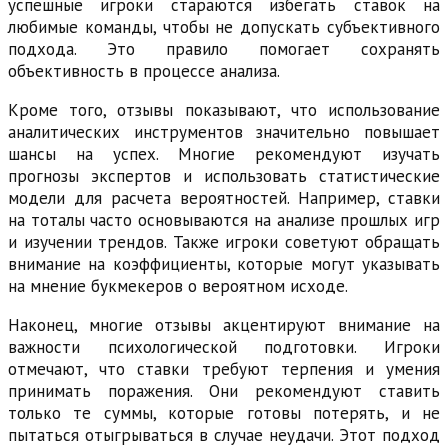
успешные игроки стараются избегать ставок на
любимые команды, чтобы не допускать субъективного
подхода. Это правило помогает сохранять
объективность в процессе анализа.
Кроме того, отзывы показывают, что использование
аналитических инструментов значительно повышает
шансы на успех. Многие рекомендуют изучать
прогнозы экспертов и использовать статистические
модели для расчета вероятностей. Например, ставки
на тоталы часто основываются на анализе прошлых игр
и изучении трендов. Также игроки советуют обращать
внимание на коэффициенты, которые могут указывать
на мнение букмекеров о вероятном исходе.
Наконец, многие отзывы акцентируют внимание на
важности психологической подготовки. Игроки
отмечают, что ставки требуют терпения и умения
принимать поражения. Они рекомендуют ставить
только те суммы, которые готовы потерять, и не
пытаться отыгрываться в случае неудачи. Этот подход