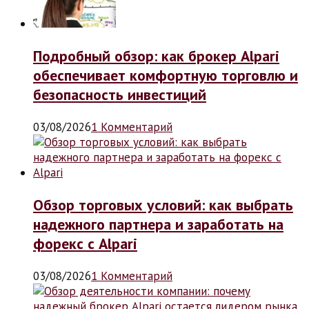
Подробный обзор: как брокер Alpari
обеспечивает комфортную торговлю и
безопасность инвестиций
03/08/2026
1 Комментарий
Обзор торговых условий: как выбрать
надежного партнера и заработать на
форекс с Alpari
03/08/2026
1 Комментарий