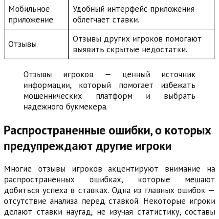
Мобильное
Удобный интерфейс приложения
приложение
облегчает ставки.
Отзывы других игроков помогают
Отзывы
выявить скрытые недостатки.
Отзывы игроков — ценный источник
информации, который помогает избежать
мошеннических платформ и выбрать
надежного букмекера.
Распространенные ошибки, о которых
предупреждают другие игроки
Многие отзывы игроков акцентируют внимание на
распространенных ошибках, которые мешают
добиться успеха в ставках. Одна из главных ошибок —
отсутствие анализа перед ставкой. Некоторые игроки
делают ставки наугад, не изучая статистику, составы