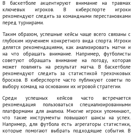
В баскетболе акцентируют внимание на травмах
ключевых игроков. В киберспорте игроки
рекомендуют следить за командными перестановками
перед турнирами.
Таким образом, успешные кейсы чаще всего связаны с
глубоким изучением конкретного вида спорта. Игроки
делятся рекомендациями, как анализировать матчи и
на что обращать внимание. Например, футболисты
советуют обращать внимание на погоду, которая
может повлиять на результат матча. В баскетболе
рекомендуют следить за статистикой трехочковых
бросков. В киберспорте часто публикуют советы по
выбору команд на основании их игровой стратегии.
Среди успешных кейсов часто встречается
рекомендация пользоваться специализированными
платформами для анализа. Многие игроки упоминают,
что такие инструменты повышают шансы на успех.
Например, для футбола есть агрегаторы статистики,
которые помогают выбрать подходящие события. В